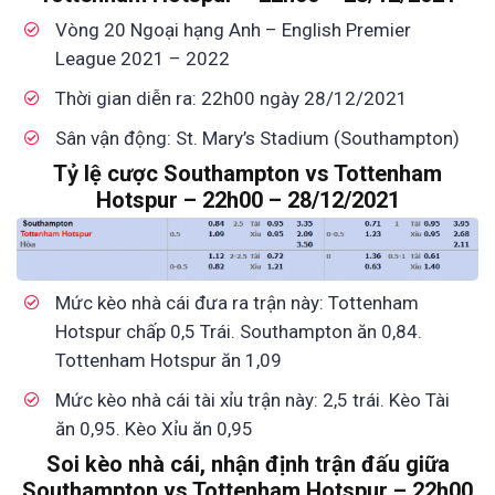
Vòng 20 Ngoại hạng Anh – English Premier
League 2021 – 2022
Thời gian diễn ra: 22h00 ngày 28/12/2021
Sân vận động: St. Mary’s Stadium (Southampton)
Tỷ lệ cược Southampton vs Tottenham
Hotspur – 22h00 – 28/12/2021
Mức kèo nhà cái đưa ra trận này: Tottenham
Hotspur chấp 0,5 Trái. Southampton ăn 0,84.
Tottenham Hotspur ăn 1,09
Mức kèo nhà cái tài xỉu trận này: 2,5 trái. Kèo Tài
ăn 0,95. Kèo Xỉu ăn 0,95
Soi kèo nhà cái, nhận định trận đấu giữa
Southampton vs Tottenham Hotspur – 22h00