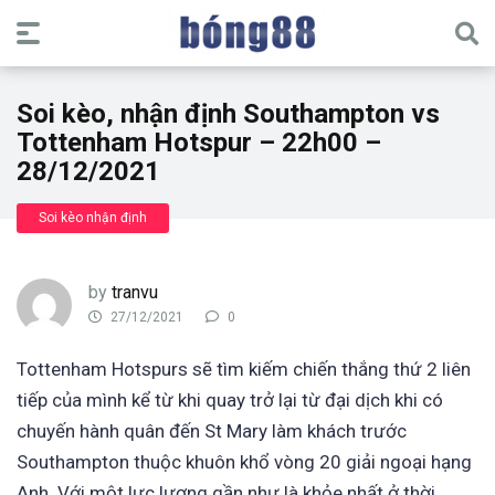
Soi kèo, nhận định Southampton vs
Tottenham Hotspur – 22h00 –
28/12/2021
Soi kèo nhận định
by
tranvu
27/12/2021
0
Tottenham Hotspurs sẽ tìm kiếm chiến thắng thứ 2 liên
tiếp của mình kể từ khi quay trở lại từ đại dịch khi có
chuyến hành quân đến St Mary làm khách trước
Southampton thuộc khuôn khổ vòng 20 giải ngoại hạng
Anh. Với một lực lượng gần như là khỏe nhất ở thời