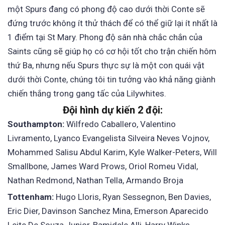
một Spurs đang có phong độ cao dưới thời Conte sẽ
đứng trước không ít thử thách để có thể giữ lại ít nhất là
1 điểm tại St Mary. Phong độ sân nhà chắc chắn của
Saints cũng sẽ giúp họ có cơ hội tốt cho trận chiến hôm
thứ Ba, nhưng nếu Spurs thực sự là một con quái vật
dưới thời Conte, chúng tôi tin tưởng vào khả năng giành
chiến thắng trong gang tấc của Lilywhites.
Đội hình dự kiến 2 đội:
Southampton:
Wilfredo Caballero, Valentino
Livramento, Lyanco Evangelista Silveira Neves Vojnov,
Mohammed Salisu Abdul Karim, Kyle Walker-Peters, Will
Smallbone, James Ward Prows, Oriol Romeu Vidal,
Nathan Redmond, Nathan Tella, Armando Broja
Tottenham:
Hugo Lloris, Ryan Sessegnon, Ben Davies,
Eric Dier, Davinson Sanchez Mina, Emerson Aparecido
Leite De Souza Junior, Bamidele Alli, Harry Winks,