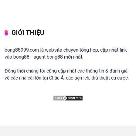
GIỚI THIỆU
bong88999.com là website chuyên tổng hợp, cập nhật link
vào bong88 - agent bong88 mới nhất.
Đồng thời chúng tôi cũng cập nhật các thông tin & đánh giá
về các nhà cái lớn tại Châu Á, các tiện ích, thủ thuật cá cược.