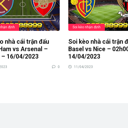
 nhận định
Soi kèo nhận định
o nhà cái trận đấu
Soi kèo nhà cái trận 
Ham vs Arsenal –
Basel vs Nice – 02h0
 – 16/04/2023
14/04/2023
2023
0
11/04/2023