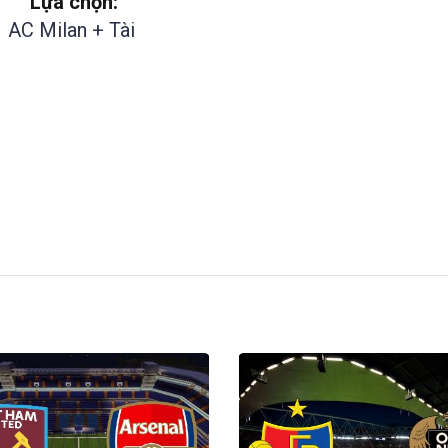
Lựa chọn:
AC Milan + Tài