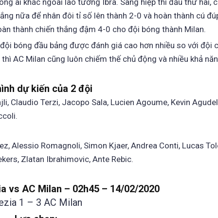
ng ai khác ngoài lão tướng Ibra. Sang hiệp thi đấu thứ hai, 
ng nữa để nhân đôi tỉ số lên thành 2-0 và hoàn thành cú đú
oàn thành chiến thắng đậm 4-0 cho đội bóng thành Milan.
ng đội bóng đầu bảng được đánh giá cao hơn nhiều so với đội 
 thì AC Milan cũng luôn chiếm thế chủ động và nhiều khả nă
hình dự kiến của 2 đội
jli, Claudio Terzi, Jacopo Sala, Lucien Agoume, Kevin Agudel
coli.
, Alessio Romagnoli, Simon Kjaer, Andrea Conti, Lucas Tol
kers, Zlatan Ibrahimovic, Ante Rebic.
ia vs AC Milan – 02h45 – 14/02/2020
ezia 1 – 3 AC Milan