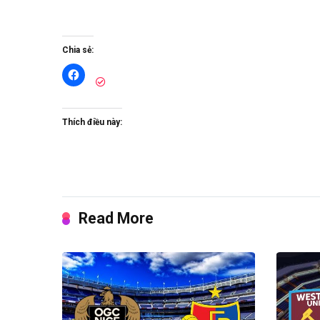
Chia sẻ:
Thích điều này:
Read More