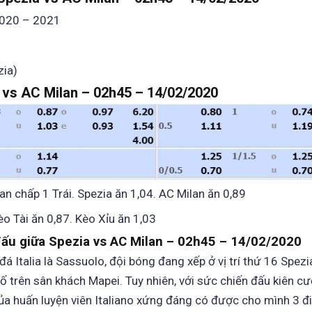
 2020 – 2021
zia)
 vs AC Milan – 02h45 – 14/02/2020
n chấp 1 Trái. Spezia ăn 1,04. AC Milan ăn 0,89
Kèo Tài ăn 0,87. Kèo Xỉu ăn 1,03
 đấu giữa Spezia vs AC Milan – 02h45 – 14/02/2020
đá Italia là Sassuolo, đội bóng đang xếp ở vị trí thứ 16 Spez
ố trên sân khách Mapei. Tuy nhiên, với sức chiến đấu kiên c
ủa huấn luyện viên Italiano xứng đáng có được cho mình 3 đ