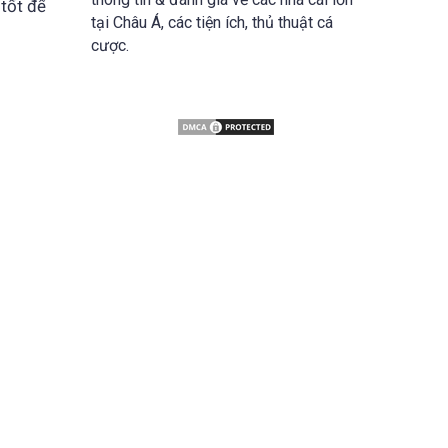
 tốt để
tại Châu Á, các tiện ích, thủ thuật cá
cược.