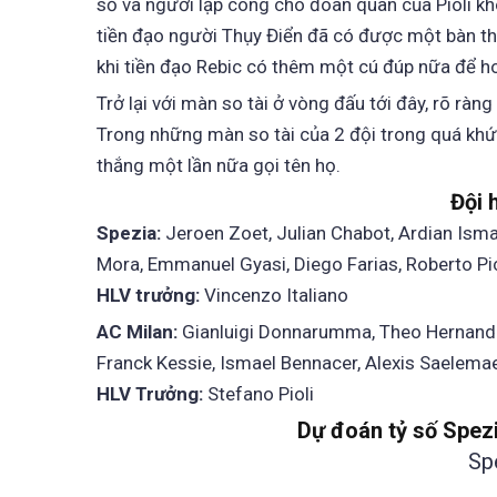
số và người lập công cho đoàn quân của Pioli khô
tiền đạo người Thụy Điển đã có được một bàn thắ
khi tiền đạo Rebic có thêm một cú đúp nữa để h
Trở lại với màn so tài ở vòng đấu tới đây, rõ rà
Trong những màn so tài của 2 đội trong quá khứ
thắng một lần nữa gọi tên họ.
Đội 
Spezia:
Jeroen Zoet, Julian Chabot, Ardian Isma
Mora, Emmanuel Gyasi, Diego Farias, Roberto Pic
HLV trưởng:
Vincenzo Italiano
AC Milan:
Gianluigi Donnarumma, Theo Hernandez
Franck Kessie, Ismael Bennacer, Alexis Saelemae
HLV Trưởng:
Stefano Pioli
Dự đoán tỷ số Spez
Sp