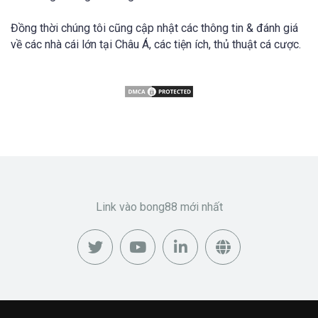
Đồng thời chúng tôi cũng cập nhật các thông tin & đánh giá
về các nhà cái lớn tại Châu Á, các tiện ích, thủ thuật cá cược.
Link vào bong88 mới nhất