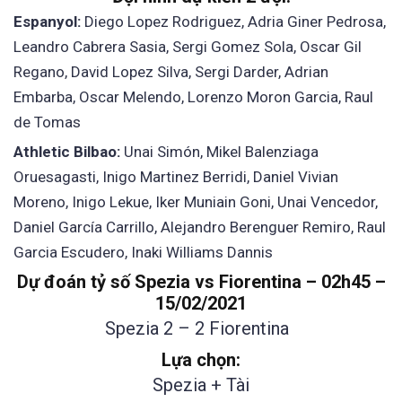
Espanyol:
Diego Lopez Rodriguez, Adria Giner Pedrosa,
Leandro Cabrera Sasia, Sergi Gomez Sola, Oscar Gil
Regano, David Lopez Silva, Sergi Darder, Adrian
Embarba, Oscar Melendo, Lorenzo Moron Garcia, Raul
de Tomas
Athletic Bilbao:
Unai Simón, Mikel Balenziaga
Oruesagasti, Inigo Martinez Berridi, Daniel Vivian
Moreno, Inigo Lekue, Iker Muniain Goni, Unai Vencedor,
Daniel García Carrillo, Alejandro Berenguer Remiro, Raul
Garcia Escudero, Inaki Williams Dannis
Dự đoán tỷ số Spezia vs Fiorentina – 02h45 –
15/02/2021
Spezia 2 – 2 Fiorentina
Lựa chọn:
Spezia + Tài