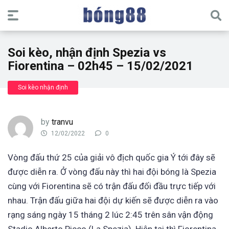
Soi kèo, nhận định Spezia vs
Fiorentina – 02h45 – 15/02/2021
Soi kèo nhận định
by
tranvu
12/02/2022
0
Vòng đấu thứ 25 của giải vô địch quốc gia Ý tới đây sẽ
được diễn ra. Ở vòng đấu này thì hai đội bóng là Spezia
cùng với Fiorentina sẽ có trận đấu đối đầu trực tiếp với
nhau. Trận đấu giữa hai đội dự kiến sẽ được diễn ra vào
rạng sáng ngày 15 tháng 2 lúc 2:45 trên sân vận động