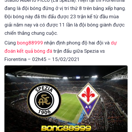
Stadio Alberto Picco (La Spezia). Hiện tại thì Fiorentina
đang là đội bóng đứng ở vị trí thứ 8 trên bảng xếp hạng.
Đội bóng này đã thi đấu được 23 trận kể từ đầu mùa
giải năm nay và có được 11 lần là đội bóng giành được
chiến thắng chung cuộc.
Cùng
bong88999
nhận định phong độ hai đội và
dự
đoán kết quả bóng đá
trận đấu giữa Spezia vs
Fiorentina – 02h45 – 15/02/2021