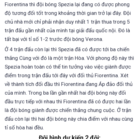
Fiorentina thì đội bóng Spezia lại đang có được phong
độ tương đối tốt trong khoảng thời gian trở lại đây. Đội
chủ nhà mới chỉ phải nhận duy nhất 1 trận thua trong 5
trận đấu gần nhất của mình tại giải đấu quốc nội. Đó là
tất bại với tỉ số 1-2 trước đội bóng Verona.
Ở 4 trận đấu còn lại thì Spezia đã có được tới ba chiến
thắng Cùng với đó là một trận Hòa. Với phong độ này thì
Spezia hoàn toàn có thể tin tưởng vào việc giành được
điểm trong trận đấu tới đây với đối thủ Fiorentina. Xét
về thành tích đối đầu thì Fiorentina đang Áp đảo đối thủ
của mình. Trong ba lần gần nhất hai đội bóng này đối
đầu trực tiếp với nhau thì Fiorentina đã có được hai lần
là đội bóng giành được chiến thắng chung cuộc. Ở trận
đấu còn lại thì hai đội bóng này chia điểm với nhau cùng
tỉ số hòa hai đều.
Đội hình dự kiến 2 đội: