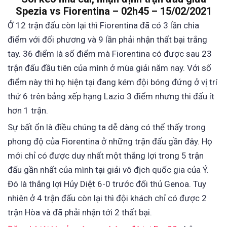
Spezia vs Fiorentina – 02h45 – 15/02/2021
Ở 12 trận đấu còn lại thì Fiorentina đã có 3 lần chia
điểm với đối phương và 9 lần phải nhận thất bại trắng
tay. 36 điểm là số điểm mà Fiorentina có được sau 23
trận đấu đầu tiên của mình ở mùa giải năm nay. Với số
điểm này thì họ hiện tại đang kém đội bóng đứng ở vị trí
thứ 6 trên bảng xếp hạng Lazio 3 điểm nhưng thi đấu ít
hơn 1 trận.
Sự bất ổn là điều chúng ta dễ dàng có thể thấy trong
phong độ của Fiorentina ở những trận đấu gần đây. Họ
mới chỉ có được duy nhất một thắng lợi trong 5 trận
đấu gần nhất của mình tại giải vô địch quốc gia của Ý.
Đó là thắng lợi Hủy Diệt 6-0 trước đối thủ Genoa. Tuy
nhiên ở 4 trận đấu còn lại thì đội khách chỉ có được 2
trận Hòa và đã phải nhận tới 2 thất bại.