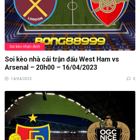
Soi kèo nhận định
Soi kèo nhà cái trận đấu West Ham vs
Arsenal – 20h00 – 16/04/2023
14/04/2023
0