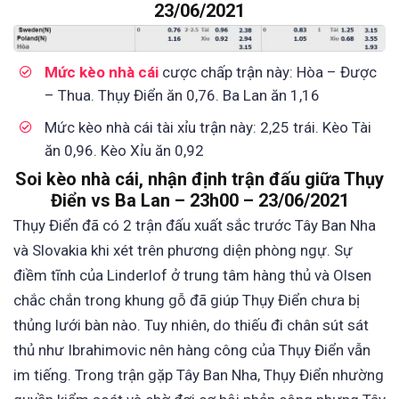
23/06/2021
Mức kèo nhà cái
cược chấp trận này: Hòa – Được
– Thua. Thụy Điển ăn 0,76. Ba Lan ăn 1,16
Mức kèo nhà cái tài xỉu trận này: 2,25 trái. Kèo Tài
ăn 0,96. Kèo Xỉu ăn 0,92
Soi kèo nhà cái, nhận định trận đấu giữa
Thụy
Điển vs Ba Lan – 23h00 – 23/06/2021
Thụy Điển đã có 2 trận đấu xuất sắc trước Tây Ban Nha
và Slovakia khi xét trên phương diện phòng ngự. Sự
điềm tĩnh của Linderlof ở trung tâm hàng thủ và Olsen
chắc chắn trong khung gỗ đã giúp Thụy Điển chưa bị
thủng lưới bàn nào. Tuy nhiên, do thiếu đi chân sút sát
thủ như Ibrahimovic nên hàng công của Thụy Điển vẫn
im tiếng. Trong trận gặp Tây Ban Nha, Thụy Điển nhường