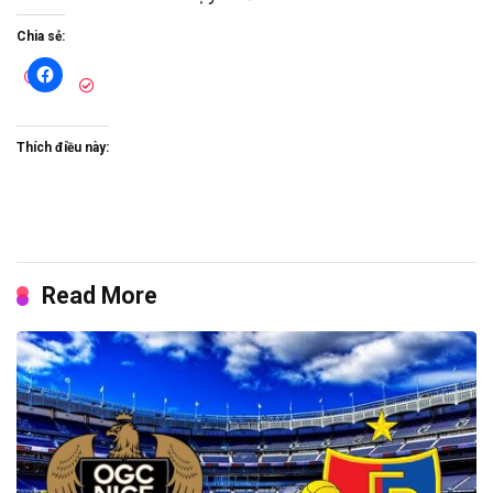
Chia sẻ:
Thích điều này:
Read More