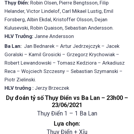
Thụy Điển:
Robin Olsen, Pierre Bengtsson, Filip
Helander, Victor Lindelof, Carl Mikael Lustig, Emil
Forsberg, Albin Ekdal, Kristoffer Olsson, Dejan
Kulusevski, Robin Quaison, Sebastian Andersson.
HLV Trưởng:
Janne Andersson
Ba Lan:
Jan Bednarek – Artur Jedrzejczyk – Jacek
Goralski – Kamil Grosicki – Grzegorz Krychowiak –
Robert Lewandowski – Tomasz Kedziora – Arkadiusz
Reca – Wojciech Szczesny – Sebastian Szymanski –
Piotr Zielinski.
HLV trưởng :
Jerzy Brzeczek
Dự đoán tỷ số Thụy Điển vs Ba Lan – 23h00 –
23/06/2021
Thụy Điển 1 – 1 Ba Lan
Lựa chọn:
Thụy Điển + Xỉu