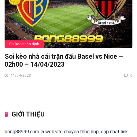
Soi kèo nhận định
Soi kèo nhà cái trận đấu Basel vs Nice –
02h00 – 14/04/2023
11/04/2023
0
GIỚI THIỆU
bong88999.com là website chuyên tổng hợp, cập nhật link