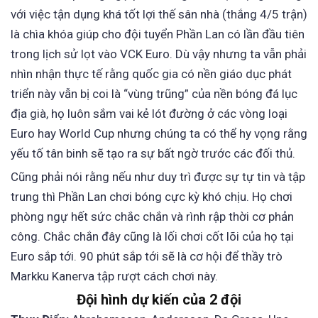
với việc tận dụng khá tốt lợi thế sân nhà (thắng 4/5 trận)
là chìa khóa giúp cho đội tuyển Phần Lan có lần đầu tiên
trong lịch sử lọt vào VCK Euro. Dù vậy nhưng ta vẫn phải
nhìn nhận thực tế rằng quốc gia có nền giáo dục phát
triển này vẫn bị coi là “vùng trũng” của nền bóng đá lục
địa già, họ luôn sắm vai kẻ lót đường ở các vòng loại
Euro hay World Cup nhưng chúng ta có thể hy vọng rằng
yếu tố tân binh sẽ tạo ra sự bất ngờ trước các đối thủ.
Cũng phải nói rằng nếu như duy trì được sự tự tin và tập
trung thì Phần Lan chơi bóng cực kỳ khó chịu. Họ chơi
phòng ngự hết sức chắc chắn và rình rập thời cơ phản
công. Chắc chắn đây cũng là lối chơi cốt lõi của họ tại
Euro sắp tới. 90 phút sắp tới sẽ là cơ hội để thầy trò
Markku Kanerva tập rượt cách chơi này.
Đội hình dự kiến của 2 đội