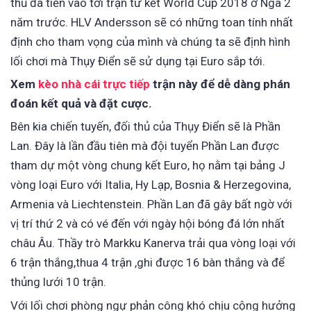
thủ đã tiến vào tới trận tứ kết World Cup 2018 ở Nga 2
năm trước. HLV Andersson sẽ có những toan tính nhất
định cho tham vọng của mình và chúng ta sẽ định hình
lối chơi mà Thụy Điển sẽ sử dụng tại Euro sắp tới.
Xem
kèo nhà cái trực tiếp
trận này để dễ dàng phán
đoán kết quả và đặt cược.
Bên kia chiến tuyến, đối thủ của Thụy Điển sẽ là Phần
Lan. Đây là lần đầu tiên mà đội tuyển Phần Lan được
tham dự một vòng chung kết Euro, họ nằm tại bảng J
vòng loại Euro với Italia, Hy Lạp, Bosnia & Herzegovina,
Armenia và Liechtenstein. Phần Lan đã gây bất ngờ với
vị trí thứ 2 và có vé đến với ngày hội bóng đá lớn nhất
châu Âu. Thầy trò Markku Kanerva trải qua vòng loại với
6 trận thắng,thua 4 trận ,ghi được 16 bàn thắng và để
thủng lưới 10 trận.
Với lối chơi phòng ngự phản công khó chịu cộng hưởng