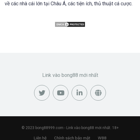
về các nhà cái lớn tại Châu Á, các tiện ích, thủ thuật cá cược.
Link vào bong88 mới nhất
© 2023
bong88999.com
- Link vào bong88 mới nhất. 18+
Liên hệ
Chính sách bảo mật
W88