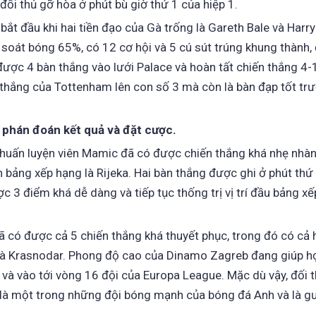
đối thủ gỡ hòa ở phút bù giờ thứ 1 của hiệp 1.
ắt đầu khi hai tiền đạo của Gà trống là Gareth Bale và Harr
 soát bóng 65%, có 12 cơ hội và 5 cú sút trúng khung thành,
được 4 bàn thắng vào lưới Palace và hoàn tất chiến thắng 4-
 thắng của Tottenham lên con số 3 mà còn là bàn đạp tốt trư
 phán đoán kết quả và đặt cược.
a huấn luyện viên Mamic đã có được chiến thắng khá nhẹ nhàng
ên bảng xếp hạng là Rijeka. Hai bàn thắng được ghi ở phút thứ
 3 điểm khá dễ dàng và tiếp tục thống trị vị trí đầu bảng x
 có được cả 5 chiến thắng khá thuyết phục, trong đó có cả h
 là Krasnodar. Phong độ cao của Dinamo Zagreb đang giúp h
 và vào tới vòng 16 đội của Europa League. Mặc dù vậy, đối t
m là một trong những đội bóng mạnh của bóng đá Anh và là 