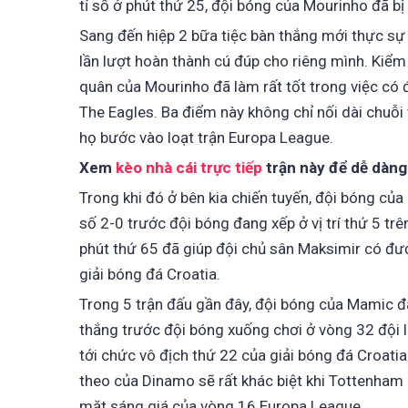
tỉ số ở phút thứ 25, đội bóng của Mourinho đã bị 
Sang đến hiệp 2 bữa tiệc bàn thắng mới thực sự b
lần lượt hoàn thành cú đúp cho riêng mình. Kiểm
quân của Mourinho đã làm rất tốt trong việc có 
The Eagles. Ba điểm này không chỉ nối dài chuỗi
họ bước vào loạt trận Europa League.
Xem
kèo nhà cái trực tiếp
trận này để dễ dàng
Trong khi đó ở bên kia chiến tuyến, đội bóng củ
số 2-0 trước đội bóng đang xếp ở vị trí thứ 5 tr
phút thứ 65 đã giúp đội chủ sân Maksimir có được
giải bóng đá Croatia.
Trong 5 trận đấu gần đây, đội bóng của Mamic đã
thắng trước đội bóng xuống chơi ở vòng 32 đội
tới chức vô địch thứ 22 của giải bóng đá Croatia
theo của Dinamo sẽ rất khác biệt khi Tottenha
mặt sáng giá của vòng 16 Europa League.