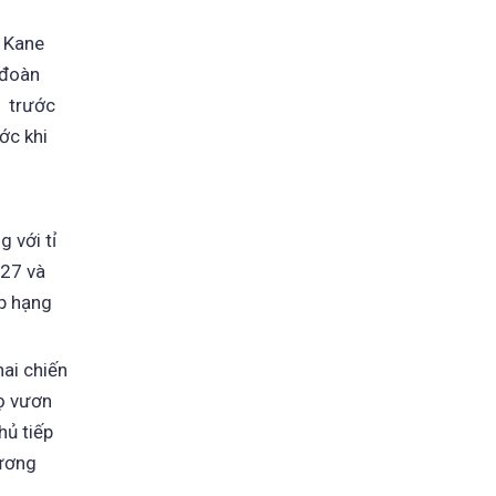
y Kane
 đoàn
1 trước
ớc khi
 với tỉ
 27 và
ếp hạng
ai chiến
ọ vươn
hủ tiếp
gương