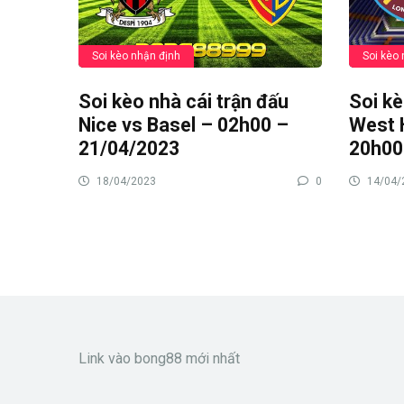
Soi kèo nhận định
Soi kèo
Soi kèo nhà cái trận đấu
Soi kè
Nice vs Basel – 02h00 –
West 
21/04/2023
20h00
18/04/2023
0
14/04/
Link vào bong88 mới nhất