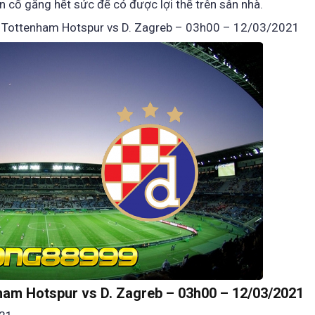
 cố gắng hết sức để có được lợi thế trên sân nhà.
u Tottenham Hotspur vs D. Zagreb – 03h00 – 12/03/2021
nham Hotspur vs D. Zagreb – 03h00 – 12/03/2021