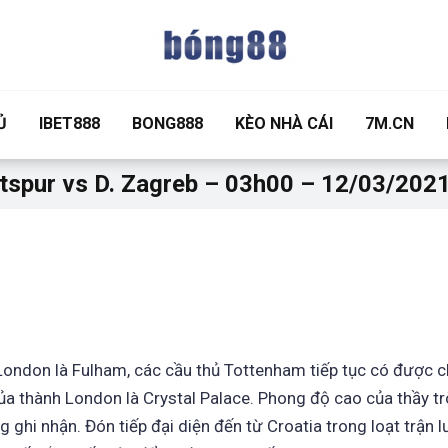
Ủ
IBET888
BONG888
KÈO NHÀ CÁI
7M.CN
tspur vs D. Zagreb – 03h00 – 12/03/202
 London là Fulham, các cầu thủ Tottenham tiếp tục có được 
a thành London là Crystal Palace. Phong độ cao của thầy tr
hi nhận. Đón tiếp đại diện đến từ Croatia trong loạt trận l