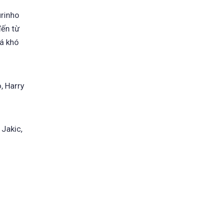
rinho
đến từ
há khó
, Harry
 Jakic,