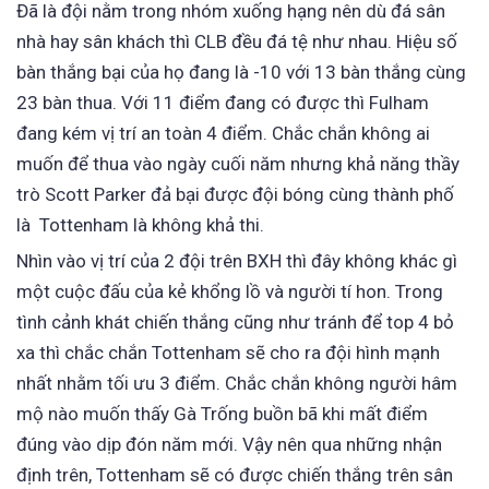
Đã là đội nằm trong nhóm xuống hạng nên dù đá sân
nhà hay sân khách thì CLB đều đá tệ như nhau. Hiệu số
bàn thắng bại của họ đang là -10 với 13 bàn thắng cùng
23 bàn thua. Với 11 điểm đang có được thì Fulham
đang kém vị trí an toàn 4 điểm. Chắc chắn không ai
muốn để thua vào ngày cuối năm nhưng khả năng thầy
trò Scott Parker đả bại được đội bóng cùng thành phố
là Tottenham là không khả thi.
Nhìn vào vị trí của 2 đội trên BXH thì đây không khác gì
một cuộc đấu của kẻ khổng lồ và người tí hon. Trong
tình cảnh khát chiến thắng cũng như tránh để top 4 bỏ
xa thì chắc chắn Tottenham sẽ cho ra đội hình mạnh
nhất nhằm tối ưu 3 điểm. Chắc chắn không người hâm
mộ nào muốn thấy Gà Trống buồn bã khi mất điểm
đúng vào dịp đón năm mới. Vậy nên qua những nhận
định trên, Tottenham sẽ có được chiến thắng trên sân