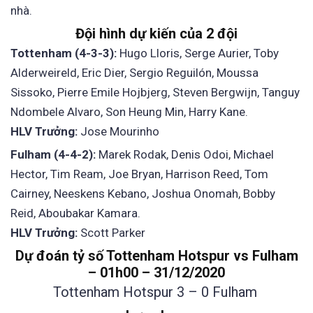
nhà.
Đội hình dự kiến của 2 đội
Tottenham (4-3-3):
Hugo Lloris, Serge Aurier, Toby
Alderweireld, Eric Dier, Sergio Reguilón, Moussa
Sissoko, Pierre Emile Hojbjerg, Steven Bergwijn, Tanguy
Ndombele Alvaro, Son Heung Min, Harry Kane.
HLV Trưởng:
Jose Mourinho
Fulham (4-4-2):
Marek Rodak, Denis Odoi, Michael
Hector, Tim Ream, Joe Bryan, Harrison Reed, Tom
Cairney, Neeskens Kebano, Joshua Onomah, Bobby
Reid, Aboubakar Kamara.
HLV Trưởng:
Scott Parker
Dự đoán tỷ số Tottenham Hotspur vs Fulham
– 01h00 – 31/12/2020
Tottenham Hotspur 3 – 0 Fulham