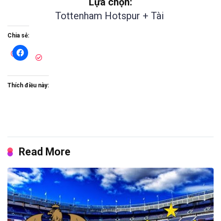
Lựa chọn:
Tottenham Hotspur + Tài
Chia sẻ:
Thích điều này:
Read More