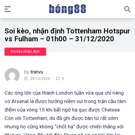
Soi kèo, nhận định Tottenham Hotspur
vs Fulham – 01h00 – 31/12/2020
Soi kèo nhận định
by
tranvu
29/12/2020
0
Các ông lớn của thành London tuần vừa qua chỉ riêng
có Arsenal là được hưởng niềm vui trong trận cầu tâm
điểm của vòng 15 khi bất ngờ hạ gục được Chelsea.
Còn với Tottenham, dù đã ghi được bàn từ rất sớm
nhưng họ cũng không “chốt hạ” được chiến thắng với