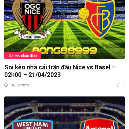
Soi kèo nhận định
Soi kèo nhà cái trận đấu Nice vs Basel –
02h00 – 21/04/2023
18/04/2023
0