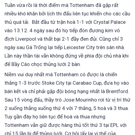
Tuần vừa rồi là thời điểm mà Tottenham đã gặp rất
nhiều khó khăn bởi lịch thi đấu liên tục khiến cho các cầu
thủ quá tải. Bắt đầu từ trận hoà 1-1 với Crystal Palace
vào 13.12. 4 ngày sau đó họ tiếp đón đương kim vô
địch Liverpool và thất bại 2-1 đầy đen đủi. Cũng chỉ 3
ngày sau Gà Trống lại tiếp Leicester City trên sân nhà.
Lần này thần tài vẫn không đứng về phía đội chủ nhà khi
để Bầy Cáo chọc thủng lưới 2 bàn.
Niềm vui duy nhất mà Tottenham có được là chiến
thắng 1-3 trước Stoke City tại Carabao Cup, đưa họ vào
bán kết và chỉ phải gặp đội bóng hạng nhất là Brentford.
Sau 15 vòng đấu, thầy trò Jose Mourinho rơi từ vị trí thứ
2 xuống thẳng xuống thứ 4 với 7 thắng, 5 hoà và 3 thua.
Tuy gần đây họ liên tục để hoà và thua nhưng
Tottenham vẫn giữ được hàng thủ tốt thứ 3 tại EPL với
chỉ 15 lần bị để thủng lưới. Cơ hội lấy lại vị thế của