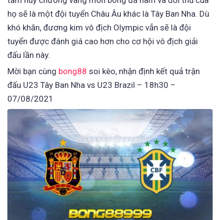
tấm huy chương vàng môn bóng đá nam và đối thủ của
họ sẽ là một đội tuyển Châu Âu khác là Tây Ban Nha. Dù
khó khăn, đương kim vô địch Olympic vẫn sẽ là đội
tuyển được đánh giá cao hơn cho cơ hội vô địch giải
đấu lần này.
Mời bạn cùng
bong88
soi kèo, nhận định kết quả trận
đấu U23 Tây Ban Nha vs U23 Brazil – 18h30 –
07/08/2021