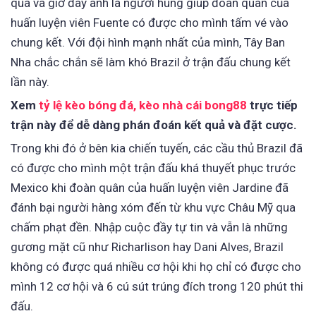
qua và giờ đây anh là người hùng giúp đoàn quân của
huấn luyện viên Fuente có được cho mình tấm vé vào
chung kết. Với đội hình mạnh nhất của mình, Tây Ban
Nha chắc chắn sẽ làm khó Brazil ở trận đấu chung kết
lần này.
Xem
tỷ lệ kèo bóng đá, kèo nhà cái bong88
trực tiếp
trận này để dễ dàng phán đoán kết quả và đặt cược.
Trong khi đó ở bên kia chiến tuyến, các cầu thủ Brazil đã
có được cho mình một trận đấu khá thuyết phục trước
Mexico khi đoàn quân của huấn luyện viên Jardine đã
đánh bại người hàng xóm đến từ khu vực Châu Mỹ qua
chấm phạt đền. Nhập cuộc đầy tự tin và vẫn là những
gương mặt cũ như Richarlison hay Dani Alves, Brazil
không có được quá nhiều cơ hội khi họ chỉ có được cho
mình 12 cơ hội và 6 cú sút trúng đích trong 120 phút thi
đấu.