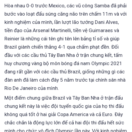
Hòa nhau 0-0 trước Mexico, các vũ công Samba đã phải
bước vào loạt đấu súng căng não trên chấm 11m và với
kinh nghiệm của mình, lần lượt lão tướng Dani Alves,
tiền đạo của Arsenal Martinelli, tiền vệ Guimaraes và
Reinier là những cái tên ghi tên lên bảng tỉ số và giúp
Brazil giành chiến thắng 4-1 qua chấm phạt đền. Đối
đầu với các cầu thủ Tây Ban Nha ở trận chung kết, tấm
huy chương vàng bộ môn bóng đá nam Olympic 2021
đang rất gần với các cầu thủ Brazil, giống những gì các
đàn anh đã làm cách đây 5 năm trước tại chính sân nhà
Rio De Janeiro của mình.
Một điểm chung giữa Brazil và Tây Ban Nha ở trận đấu
chung kết này là việc đội tuyển quốc gia của họ thi đấu
không quá tốt ở hai giải Copa America và cả Euro. Đây
chắc chắn là động lực lớn để cả hai đội thi đấu hết sức
mình cho chức vô địch Olympic lần này. Với kinh nghiệm