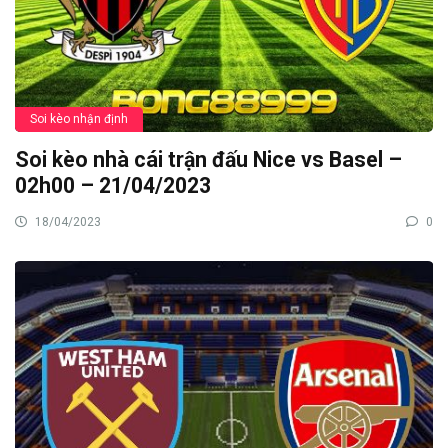
Soi kèo nhận định
Soi kèo nhà cái trận đấu Nice vs Basel –
02h00 – 21/04/2023
18/04/2023
0