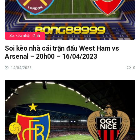
Soi kèo nhận định
Soi kèo nhà cái trận đấu West Ham vs
Arsenal – 20h00 – 16/04/2023
14/04/2023
0