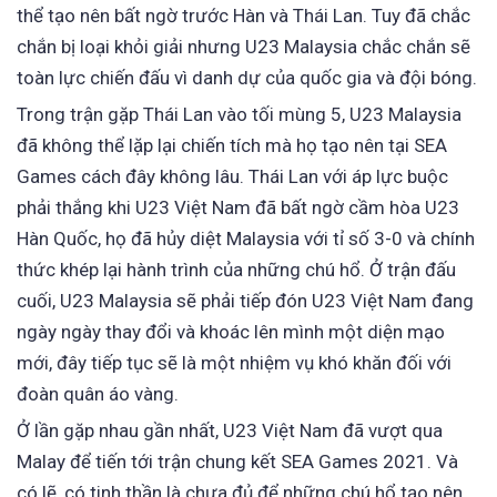
thể tạo nên bất ngờ trước Hàn và Thái Lan. Tuy đã chắc
chắn bị loại khỏi giải nhưng U23 Malaysia chắc chắn sẽ
toàn lực chiến đấu vì danh dự của quốc gia và đội bóng.
Trong trận gặp Thái Lan vào tối mùng 5, U23 Malaysia
đã không thể lặp lại chiến tích mà họ tạo nên tại SEA
Games cách đây không lâu. Thái Lan với áp lực buộc
phải thắng khi U23 Việt Nam đã bất ngờ cầm hòa U23
Hàn Quốc, họ đã hủy diệt Malaysia với tỉ số 3-0 và chính
thức khép lại hành trình của những chú hổ. Ở trận đấu
cuối, U23 Malaysia sẽ phải tiếp đón U23 Việt Nam đang
ngày ngày thay đổi và khoác lên mình một diện mạo
mới, đây tiếp tục sẽ là một nhiệm vụ khó khăn đối với
đoàn quân áo vàng.
Ở lần gặp nhau gần nhất, U23 Việt Nam đã vượt qua
Malay để tiến tới trận chung kết SEA Games 2021. Và
có lẽ, có tinh thần là chưa đủ để những chú hổ tạo nên