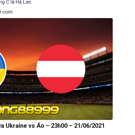
g C là Hà Lan.
9.com
ữa Ukraine vs Áo – 23h00 – 21/06/2021