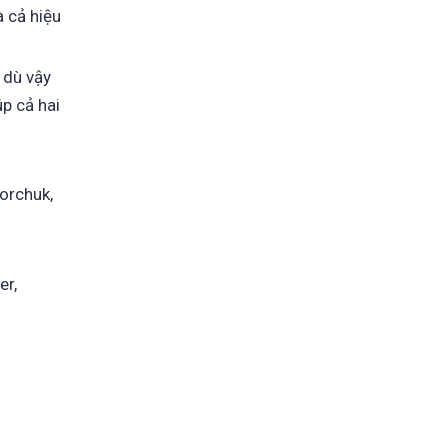
 cả hiệu
 dù vậy
p cả hai
dorchuk,
er,