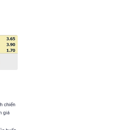
h chiến
h giá