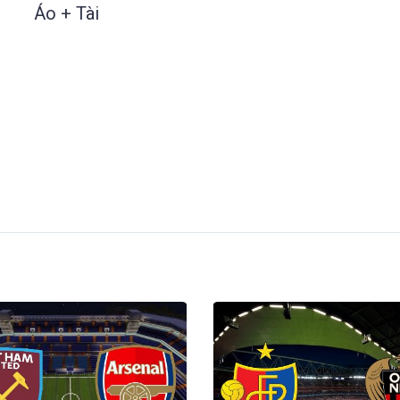
Áo + Tài