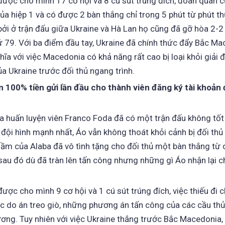
được cho mình 17 cơ hội và 8 cú sút trúng đích, đoàn quân 
ủa hiệp 1 và có được 2 bàn thắng chỉ trong 5 phút từ phút t
i bởi ở trận đấu giữa Ukraine và Hà Lan họ cũng đã gỡ hòa 2-2
ứ 79. Với ba điểm đầu tay, Ukraine đã chính thức đẩy Bắc M
ghĩa với việc Macedonia có khả năng rất cao bị loại khỏi giải 
của Ukraine trước đối thủ ngang trình.
 100% tiền gửi lần đầu cho thành viên đăng ký tài khoản
ủa huấn luyện viên Franco Foda đã có một trận đấu không tốt
i đội hình mạnh nhất, Áo vẫn không thoát khỏi cảnh bị đối thủ
 lầm của Alaba đã vô tình tặng cho đối thủ một bàn thắng từ
sau đó dù đã tràn lên tấn công nhưng những gì Áo nhận lại c
ược cho mình 9 cơ hội và 1 cú sút trúng đích, việc thiếu đi 
vic do án treo giò, những phương án tấn công của các cầu th
ơng. Tuy nhiên với việc Ukraine thắng trước Bắc Macedonia,