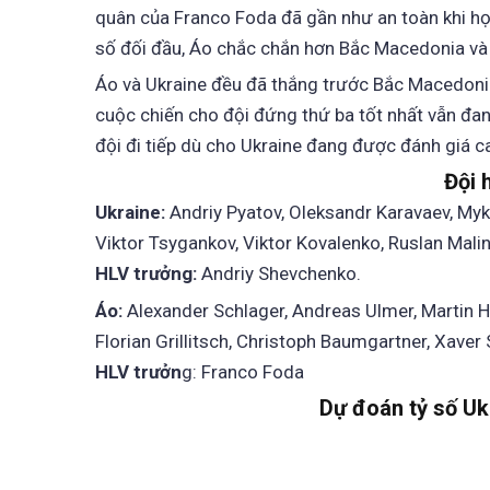
quân của Franco Foda đã gần như an toàn khi họ 
số đối đầu, Áo chắc chắn hơn Bắc Macedonia và h
Áo và Ukraine đều đã thắng trước Bắc Macedonia 
cuộc chiến cho đội đứng thứ ba tốt nhất vẫn đa
đội đi tiếp dù cho Ukraine đang được đánh giá c
Đội 
Ukraine:
Andriy Pyatov, Oleksandr Karavaev, Myko
Viktor Tsygankov, Viktor Kovalenko, Ruslan Mal
HLV trưởng:
Andriy Shevchenko.
Áo:
Alexander Schlager, Andreas Ulmer, Martin Hi
Florian Grillitsch, Christoph Baumgartner, Xaver
HLV trưởn
g: Franco Foda
Dự đoán tỷ số Uk