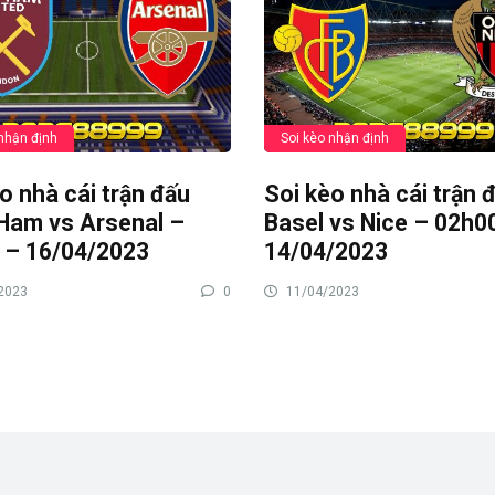
 nhận định
Soi kèo nhận định
o nhà cái trận đấu
Soi kèo nhà cái trận 
Ham vs Arsenal –
Basel vs Nice – 02h0
 – 16/04/2023
14/04/2023
2023
0
11/04/2023