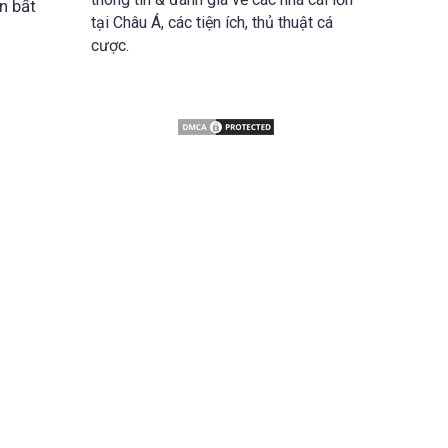
n bất
tại Châu Á, các tiện ích, thủ thuật cá
cược.