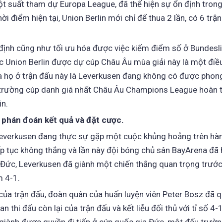
một suất tham dự Europa League, đã thể hiện sự ổn định trong 
ời điểm hiện tại, Union Berlin mới chỉ để thua 2 lần, có 6 trậ
n định cũng như tối ưu hóa được việc kiếm điểm số ở Bundes
việc Union Berlin được dự cúp Châu Âu mùa giải này là một điề
ủa họ ở trận đấu này là Leverkusen đang không có được phon
u trường cúp danh giá nhất Châu Âu Champions League hoàn 
in.
 phán đoán kết quả và đặt cược.
ủ Leverkusen đang thực sự gặp một cuộc khủng hoảng trên h
ếp tục không thắng và lần này đội bóng chủ sân BayArena đã
a Đức, Leverkusen đã giành một chiến thắng quan trọng trướ
m 4-1.
của trận đấu, đoàn quân của huấn luyện viên Peter Bosz đã q
 thi đấu còn lại của trận đấu và kết liễu đối thủ với tỉ số 4-1