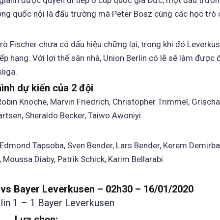
 giành được quyền đi tiếp ở cúp quốc gia Đức, một đấu trườn
ờng quốc nội là đấu trường mà Peter Bosz cùng các học trò 
trò Fischer chưa có dấu hiệu chững lại, trong khi đó Leverku
ếp hạng. Với lợi thế sân nhà, Union Berlin có lẽ sẽ làm được 
liga.
hình dự kiến của 2 đội
obin Knoche, Marvin Friedrich, Christopher Trimmel, Grischa
artsen, Sheraldo Becker, Taiwo Awoniyi.
 Edmond Tapsoba, Sven Bender, Lars Bender, Kerem Demirba
 Moussa Diaby, Patrik Schick, Karim Bellarabi
n vs Bayer Leverkusen – 02h30 – 16/01/2020
lin 1 – 1 Bayer Leverkusen
Lựa chọn: