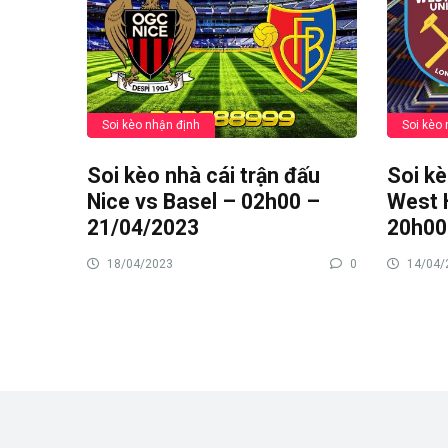
Soi kèo nhận định
Soi kèo
Soi kèo nhà cái trận đấu
Soi kè
Nice vs Basel – 02h00 –
West 
21/04/2023
20h00
18/04/2023
0
14/04/