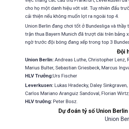
việc thắng các cầu thủ Frankfurt, Leverkusen đã
cho họ một danh hiệu vớt vát. Tuy nhiên đấu trư
cải thiện nếu không muốn lọt ra ngoài top 4.
Union Berlin đang chơi tốt ở Bundesliga và thầy 
trận thua Bayern Munich đã trượt dài trên bảng x
ngờ trước đội bóng đang xếp trong top 3 Bundes
Đội 
Union Berlin:
Andreas Luthe, Christopher Lenz, R
Marius Bulter, Sebastian Griesbeck, Marcus Ingv
HLV Trưởng:
Urs Fischer
Leverkusen:
Lukas Hradecky, Daley Sinkgraven,
Carlos Mariano Aranguiz Sandoval, Florian Wirtz,
HLV trưởng:
Peter Bosz.
Dự đoán tỷ số Union Berli
Union Ber