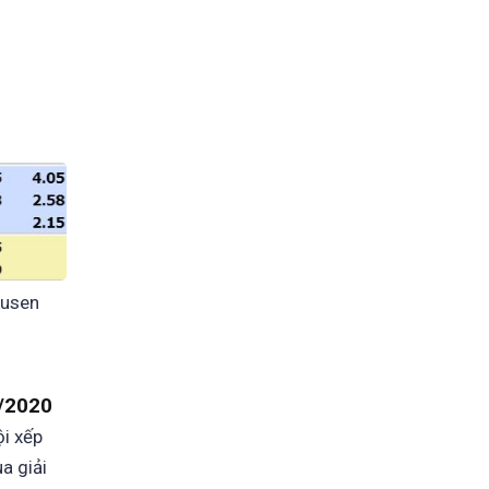
kusen
1/2020
ội xếp
a giải