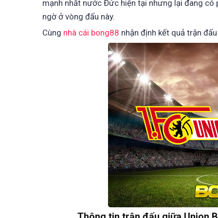
mạnh nhất nước Đức hiện tại nhưng lại đang có p
ngờ ở vòng đấu này.
Cùng
nhà cái bong88
nhận định kết quả trận đấ
Thông tin trận đấu giữa Union 