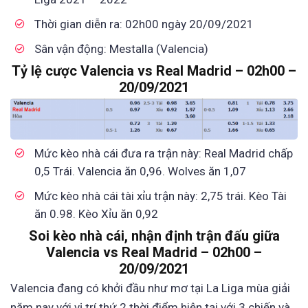
Thời gian diễn ra: 02h00 ngày 20/09/2021
Sân vận động: Mestalla (Valencia)
Tỷ lệ cược Valencia vs Real Madrid – 02h00 –
20/09/2021
Mức kèo nhà cái đưa ra trận này: Real Madrid chấp
0,5 Trái. Valencia ăn 0,96. Wolves ăn 1,07
Mức kèo nhà cái tài xỉu trận này: 2,75 trái. Kèo Tài
ăn 0.98. Kèo Xỉu ăn 0,92
Soi kèo nhà cái, nhận định trận đấu giữa
Valencia vs Real Madrid – 02h00 –
20/09/2021
Valencia đang có khởi đầu như mơ tại La Liga mùa giải
năm nay với vị trí thứ 2 thời điểm hiện tại với 3 chiến và