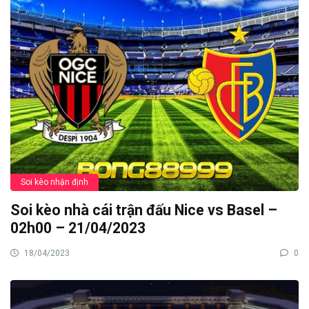
Soi kèo nhận định
Soi kèo nhà cái trận đấu Nice vs Basel –
02h00 – 21/04/2023
18/04/2023
0