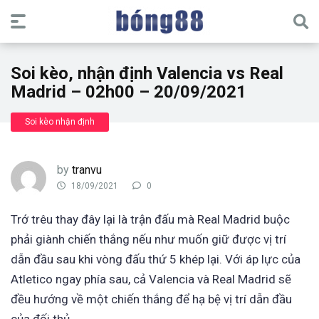
Soi kèo, nhận định Valencia vs Real
Madrid – 02h00 – 20/09/2021
Soi kèo nhận định
by
tranvu
18/09/2021
0
Trớ trêu thay đây lại là trận đấu mà Real Madrid buộc
phải giành chiến thắng nếu như muốn giữ được vị trí
dẫn đầu sau khi vòng đấu thứ 5 khép lại. Với áp lực của
Atletico ngay phía sau, cả Valencia và Real Madrid sẽ
đều hướng về một chiến thắng để hạ bệ vị trí dẫn đầu