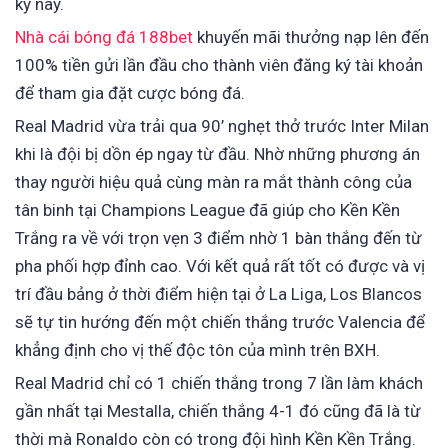
kỷ này.
Nhà cái bóng đá 188bet
khuyến mãi thưởng nạp lên đến
100% tiền gửi lần đầu cho thành viên đăng ký tài khoản
để tham gia đặt cược bóng đá.
Real Madrid vừa trải qua 90’ nghẹt thở trước Inter Milan
khi là đội bị dồn ép ngay từ đầu. Nhờ những phương án
thay người hiệu quả cùng màn ra mắt thành công của
tân binh tại Champions League đã giúp cho Kền Kền
Trắng ra về với trọn vẹn 3 điểm nhờ 1 bàn thắng đến từ
pha phối hợp đỉnh cao. Với kết quả rất tốt có được và vị
trí đầu bảng ở thời điểm hiện tại ở La Liga, Los Blancos
sẽ tự tin hướng đến một chiến thắng trước Valencia để
khẳng định cho vị thế độc tôn của mình trên BXH.
Real Madrid chỉ có 1 chiến thắng trong 7 lần làm khách
gần nhất tại Mestalla, chiến thắng 4-1 đó cũng đã là từ
thời mà Ronaldo còn có trong đội hình Kền Kền Trắng.