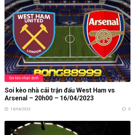
Soi kèo nhận định
Soi kèo nhà cái trận đấu West Ham vs
Arsenal – 20h00 – 16/04/2023
14/04/2023
0