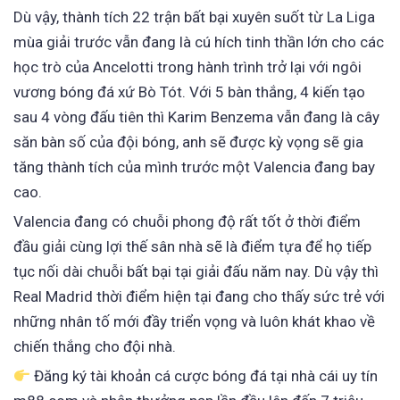
Dù vậy, thành tích 22 trận bất bại xuyên suốt từ La Liga
mùa giải trước vẫn đang là cú hích tinh thần lớn cho các
học trò của Ancelotti trong hành trình trở lại với ngôi
vương bóng đá xứ Bò Tót. Với 5 bàn thắng, 4 kiến tạo
sau 4 vòng đấu tiên thì Karim Benzema vẫn đang là cây
săn bàn số của đội bóng, anh sẽ được kỳ vọng sẽ gia
tăng thành tích của mình trước một Valencia đang bay
cao.
Valencia đang có chuỗi phong độ rất tốt ở thời điểm
đầu giải cùng lợi thế sân nhà sẽ là điểm tựa để họ tiếp
tục nối dài chuỗi bất bại tại giải đấu năm nay. Dù vậy thì
Real Madrid thời điểm hiện tại đang cho thấy sức trẻ với
những nhân tố mới đầy triển vọng và luôn khát khao về
chiến thắng cho đội nhà.
Đăng ký tài khoản cá cược bóng đá tại nhà cái uy tín