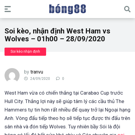
Soi kèo, nhận định West Ham vs
Wolves – 01h00 – 28/09/2020
Soi kèo nhận định
by
tranvu
24/09/2020
0
West Ham vừa có chiến thắng tại Carabao Cup trước
Hull City. Thắng lợi này sẽ giúp tâm lý các cầu thủ The
Hammers tự tin hơn rất nhiều để quay trở lại Ngoại hạng
Anh. Vòng đấu tiếp theo họ sẽ tiếp tục được thi đấu trên
sân nhà và đón tiếp Wolves. Tuy nhiên bầy Sói là đội