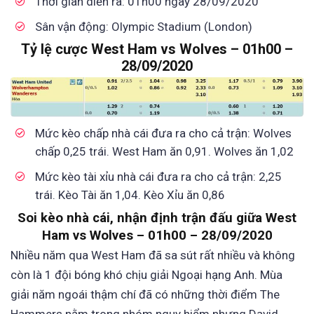
Thời gian diễn ra: 01h00 ngày 28/09/2020
Sân vận động: Olympic Stadium (London)
Tỷ lệ cược West Ham vs Wolves – 01h00 –
28/09/2020
Mức kèo chấp nhà cái đưa ra cho cả trận: Wolves
chấp 0,25 trái. West Ham ăn 0,91. Wolves ăn 1,02
Mức kèo tài xỉu nhà cái đưa ra cho cả trận: 2,25
trái. Kèo Tài ăn 1,04. Kèo Xỉu ăn 0,86
Soi kèo nhà cái, nhận định trận đấu giữa West
Ham vs Wolves – 01h00 – 28/09/2020
Nhiều năm qua West Ham đã sa sút rất nhiều và không
còn là 1 đội bóng khó chịu giải Ngoại hạng Anh. Mùa
giải năm ngoái thậm chí đã có những thời điểm The