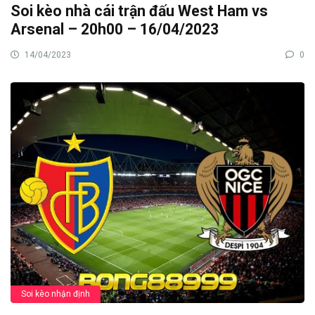
Soi kèo nhà cái trận đấu West Ham vs
Arsenal – 20h00 – 16/04/2023
14/04/2023
0
Soi kèo nhận định