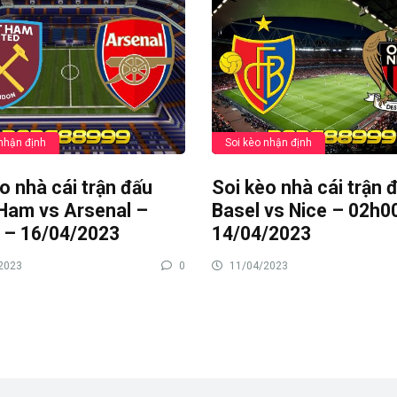
 nhận định
Soi kèo nhận định
o nhà cái trận đấu
Soi kèo nhà cái trận 
Ham vs Arsenal –
Basel vs Nice – 02h0
 – 16/04/2023
14/04/2023
2023
0
11/04/2023