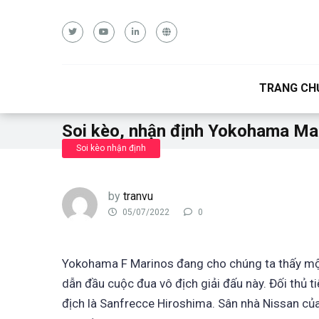
TRANG CH
Soi kèo, nhận định Yokohama Ma
Soi kèo nhận định
by
tranvu
05/07/2022
0
Yokohama F Marinos đang cho chúng ta thấy một
dẫn đầu cuộc đua vô địch giải đấu này. Đối thủ
địch là Sanfrecce Hiroshima. Sân nhà Nissan củ