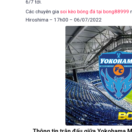
6/7 tới.
Các chuyên gia
soi kèo bóng đá tại bong88999
n
Hiroshima – 17h00 – 06/07/2022
Thông tin trận đấu giữa Yokohama M