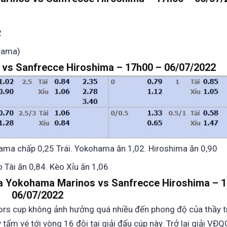
2
ohama)
vs Sanfrecce Hiroshima – 17h00 – 06/07/2022
ama chấp 0,25 Trái. Yokohama ăn 1,02. Hiroshima ăn 0,90
èo Tài ăn 0,84. Kèo Xỉu ăn 1,06
iữa Yokohama Marinos vs Sanfrecce Hiroshima – 
06/07/2022
rors cup không ảnh hưởng quá nhiều đến phong độ của thầy 
ấm vé tới vòng 16 đội tại giải đấu cúp này. Trở lại giải VĐQ