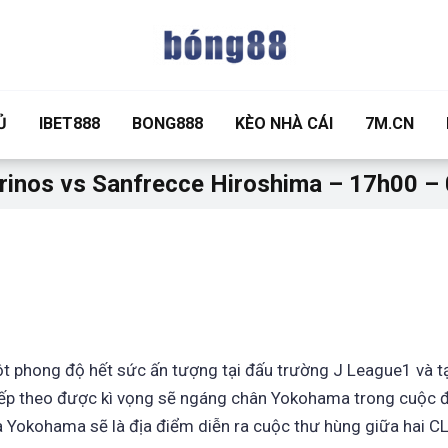
Ủ
IBET888
BONG888
KÈO NHÀ CÁI
7M.CN
rinos vs Sanfrecce Hiroshima – 17h00 –
 phong độ hết sức ấn tượng tại đấu trường J League1 và t
 tiếp theo được kì vọng sẽ ngáng chân Yokohama trong cuộc 
a Yokohama sẽ là địa điểm diễn ra cuộc thư hùng giữa hai C