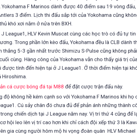
oa, Yokohama F Marinos dành được 40 điểm sau 19 vòng đấu,
ntlers 3 điểm. Lịch thi đấu sắp tới của Yokohama cũng khôn
 thủ khó xơi nằm ở nửa trên BXH.
 tại J League1, HLV Kevin Muscat cùng các học trò có đủ tự tin
 vương. Trong phần lớn kèo đấu, Yokohama đều là CLB dành t
ận thắng 5-3 gần nhất trước Shimizu S-Pulse cũng không phả
t cuối cùng. Hàng công của Yokohama vẫn cho thấy giá trị củ
 được tính đến hiện tại ở J League1. Ở thời điểm hiện tại kh
ả Hiroshima.
oản cá cược bóng đá tại M88
để đặt cược trận đấu này.
g độ không hề kém cạnh so với Yokohama F Marinos khi họ c
League1. Cú sảy chân đó chưa đủ để phản ánh những thành c
rong chiến dịch tại J League năm nay. Vị trí thứ 4 cũng để l
hội leo lên vị trí cao hơn khi chỉ cách đội xếp thứ 3 là Kaw
uyên gia cùng người hôm mộ hi vọng đoàn quân HLV Michael