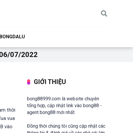
BONGDALU
 06/07/2022
GIỚI THIỆU
bong88999.com là website chuyên
tổng hợp, cập nhật link vào bong88 -
ạm thời
agent bong88 mới nhất.
đua vua
Đồng thời chúng tôi cũng cập nhật các
LB vào
thông tin & đánh giá về các nhà cái lớn