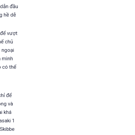
 dẫn đầu
g hề dễ
 để vượt
hế chủ
i ngoại
a mình
ó có thể
hỉ để
ông và
ại khá
asaki 1
 Skibbe