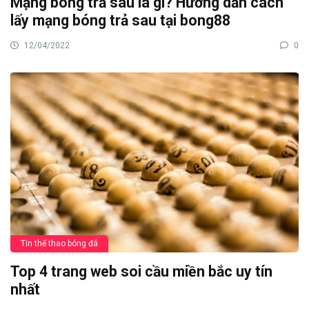
Mạng bóng trả sau là gì? Hướng dẫn cách
lấy mạng bóng trả sau tại bong88
12/04/2022
0
Tin thể thao bóng đá
Top 4 trang web soi cầu miền bắc uy tín
nhất