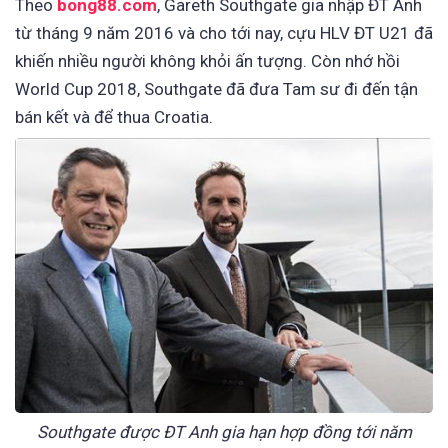
Theo
bong88.com
, Gareth Southgate gia nhập ĐT Anh
từ tháng 9 năm 2016 và cho tới nay, cựu HLV ĐT U21 đã
khiến nhiều người không khỏi ấn tượng. Còn nhớ hồi
World Cup 2018, Southgate đã đưa Tam sư đi đến tận
bán kết và để thua Croatia.
Southgate được ĐT Anh gia hạn hợp đồng tới năm