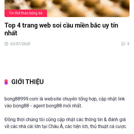
Tin thể thao bóng đá
Top 4 trang web soi cầu miền bắc uy tín
nhất
02/07/2020
0
GIỚI THIỆU
bong88999.com là website chuyên tổng hợp, cập nhật link
vào bong88 - agent bong88 mới nhất.
Đồng thời chúng tôi cũng cập nhật các thông tin & đánh giá
về các nhà cái lớn tại Châu Á, các tiện ích, thủ thuật cá cược.