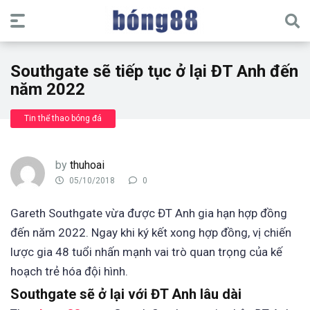
Southgate sẽ tiếp tục ở lại ĐT Anh đến
năm 2022
Tin thể thao bóng đá
by
thuhoai
05/10/2018
0
Gareth Southgate vừa được ĐT Anh gia hạn hợp đồng
đến năm 2022. Ngay khi ký kết xong hợp đồng, vị chiến
lược gia 48 tuổi nhấn mạnh vai trò quan trọng của kế
hoạch trẻ hóa đội hình.
Southgate sẽ ở lại với ĐT Anh lâu dài