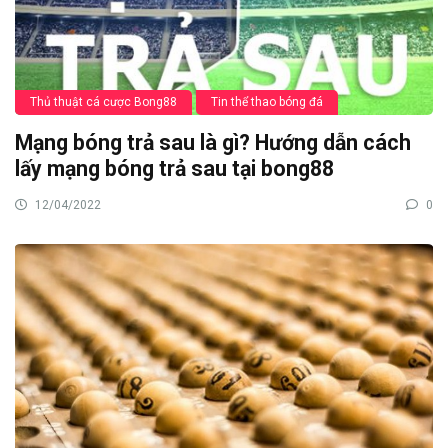
Thủ thuật cá cược Bong88
Tin thể thao bóng đá
Mạng bóng trả sau là gì? Hướng dẫn cách
lấy mạng bóng trả sau tại bong88
12/04/2022
0