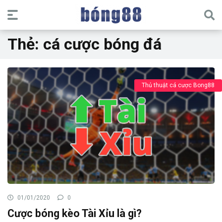
Thẻ:
cá cược bóng đá
Thủ thuật cá cược Bong88
01/01/2020
0
Cược bóng kèo Tài Xỉu là gì?