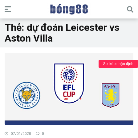
Thẻ:
dự đoán Leicester vs
Aston Villa
Soi kèo nhận định
07/01/2020
0