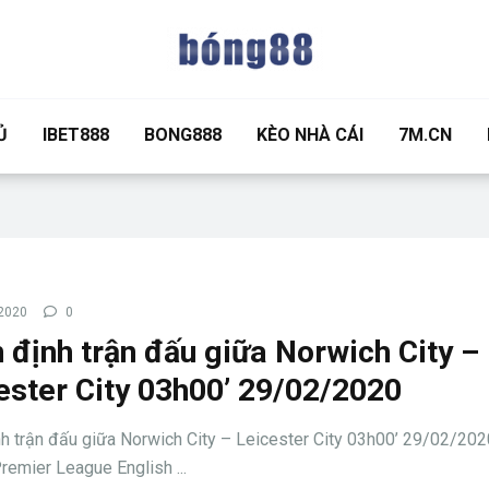
Ủ
IBET888
BONG888
KÈO NHÀ CÁI
7M.CN
2020
0
 định trận đấu giữa Norwich City –
ester City 03h00’ 29/02/2020
h trận đấu giữa Norwich City – Leicester City 03h00’ 29/02/2
Premier League English ...