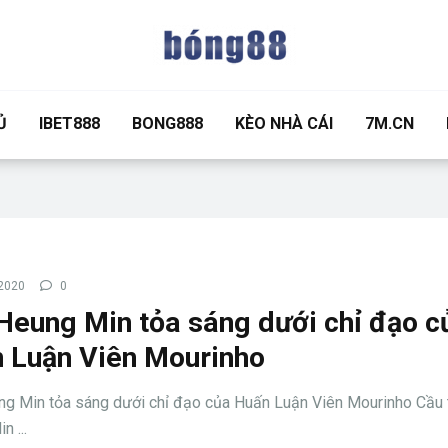
Ủ
IBET888
BONG888
KÈO NHÀ CÁI
7M.CN
2020
0
Heung Min tỏa sáng dưới chỉ đạo c
 Luận Viên Mourinho
g Min tỏa sáng dưới chỉ đạo của Huấn Luận Viên Mourinho Cầu 
 ...