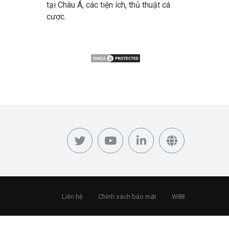
tại Châu Á, các tiện ích, thủ thuật cá
cược.
Liên hệ
Chính sách bảo mật
W88