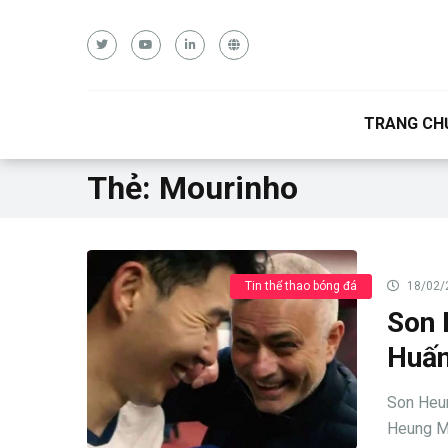
TRANG CH
Thẻ:
Mourinho
Tin thể thao bóng đá
18/02/
Son 
Huấn
Son Heun
Heung Min