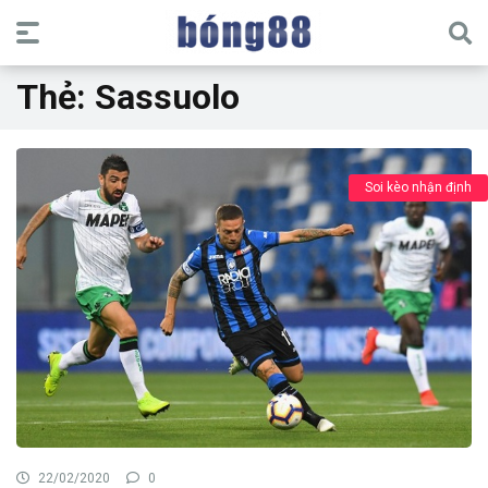
Thẻ:
Sassuolo
Soi kèo nhận định
22/02/2020
0