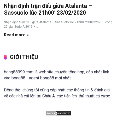
Nhận định trận đấu giữa Atalanta –
Sassuolo lúc 21h00’ 23/02/2020
Nhận định trận đấu giữa Atalanta – Sassuolo lúc 21h00’ 23/02/2020 Vòng
25 giải Serie A 2019 – ...
Read more »
GIỚI THIỆU
bong88999.com là website chuyên tổng hợp, cập nhật link
vào bong88 - agent bong88 mới nhất.
Đồng thời chúng tôi cũng cập nhật các thông tin & đánh giá
về các nhà cái lớn tại Châu Á, các tiện ích, thủ thuật cá cược.