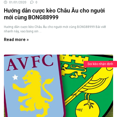
01/01/2020
0
Hướng dẫn cược kèo Châu Âu cho người
mới cùng BONG88999
Hướng dẫn cược kèo Châu Âu cho người mới cùng BONG88999 Bài viết
nhanh này, vao bong xin ...
Read more »
Soi kèo nhận định