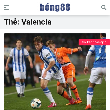
Thẻ:
Valencia
Soi kèo nhận định