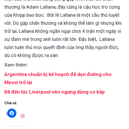
thương là Adam Lallana, đây cũng là cậu học trò cưng
của Klopp bao bọc. Bởi lẽ Lallana là một cầu thủ tuyệt
vời. Dù gặp chấn thương và không thể làm gì nhưng khi
trở lại, Lallana không ngần ngại chơi 4 trận một ngày vì
sự đam mê trong anh luôn rất lớn. Đặc biệt, Lallana
luôn tuân thủ mọi quyết định của ông thầy người Đức,
dù có không được ra sân.
Xem thêm:
Argentina chuẩn bị kế hoạch để dọn đường cho
Messi trở lại
Đã đến lúc Liverpool nên ngưng dùng cơ bắp
Chia sẻ: