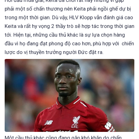
Hồi đầu mùa giải, Keita đã chơi rất hay nhưng vì gặp
phải một số chấn thương nên Keita phải ngồi ghế dự bị
trong một thời gian. Dù vậy, HLV Klopp vẫn đánh giá cao
Keita và rất hy vọng 2 thầy trò sẽ hợp tác trong thời gian
tới. Hiện tại, những cầu thủ khác là sự lựa chọn hàng
đầu vì họ đang đạt phong độ cao hơn, phù hợp với chiến
lược do vị thuyền trưởng người Đức đặt ra.
Một cầu thủ khác cũng đang găp khó khăn do chấn