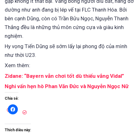
gặp không ít thất bại. Vắng bóng người dìu dắt, nâng đỡ
dường như anh đang bị lép vế tại FLC Thanh Hóa. Bởi
bên cạnh Dũng, còn có Trần Bửu Ngọc, Nguyễn Thanh
Thắng đều là những thủ môn cứng cựa và giàu kinh
nghiệm.
Hy vọng Tiến Dũng sẽ sớm lấy lại phong độ của mình
như thời U23.
Xem thêm:
Zidane: “Bayern vẫn chơi tốt dù thiếu vắng Vidal”
Nghi vấn hẹn hò Phan Văn Đức và Nguyễn Ngọc Nữ
Chia sẻ:
Thích điều này: