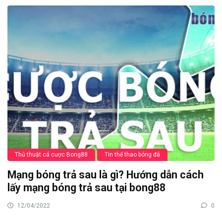
Thủ thuật cá cược Bong88
Tin thể thao bóng đá
Mạng bóng trả sau là gì? Hướng dẫn cách
lấy mạng bóng trả sau tại bong88
12/04/2022
0