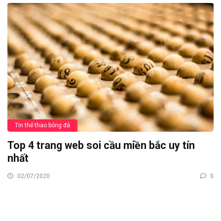
Tin thể thao bóng đá
Top 4 trang web soi cầu miền bắc uy tín
nhất
02/07/2020
0