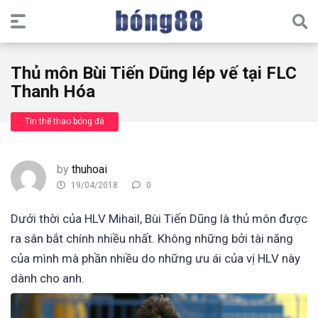
Thủ môn Bùi Tiến Dũng lép vế tại FLC
Thanh Hóa
Tin thể thao bóng đá
by
thuhoai
19/04/2018
0
Dưới thời của HLV Mihail, Bùi Tiến Dũng là thủ môn được
ra sân bắt chính nhiều nhất. Không những bởi tài năng
của mình mà phần nhiều do những ưu ái của vị HLV này
dành cho anh.