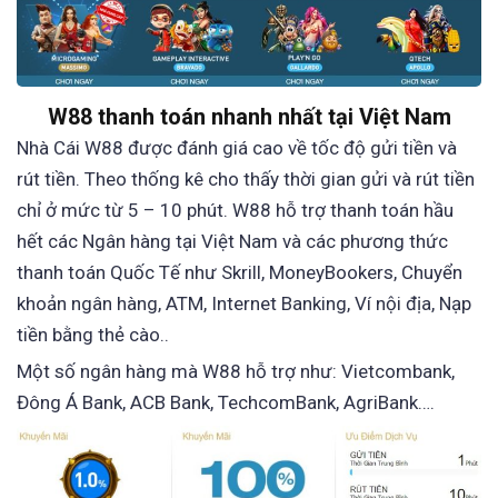
W88 thanh toán nhanh nhất tại Việt Nam
Nhà Cái W88 được đánh giá cao về tốc độ gửi tiền và
rút tiền. Theo thống kê cho thấy thời gian gửi và rút tiền
chỉ ở mức từ 5 – 10 phút. W88 hỗ trợ thanh toán hầu
hết các Ngân hàng tại Việt Nam và các phương thức
thanh toán Quốc Tế như Skrill, MoneyBookers, Chuyển
khoản ngân hàng, ATM, Internet Banking, Ví nội địa, Nạp
tiền bằng thẻ cào..
Một số ngân hàng mà W88 hỗ trợ như: Vietcombank,
Đông Á Bank, ACB Bank, TechcomBank, AgriBank….