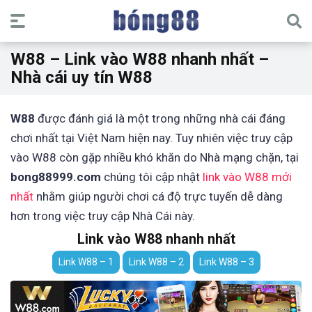
W88 – Link vào W88 nhanh nhất –
Nhà cái uy tín W88
W88
được đánh giá là một trong những nhà cái đáng
chơi nhất tại Việt Nam hiện nay. Tuy nhiên việc truy cập
vào W88 còn gặp nhiều khó khăn do Nhà mạng chặn, tại
bong88999.com
chúng tôi cập nhật
link vào W88 mới
nhất
nhằm giúp người chơi cá độ trực tuyến dễ dàng
hơn trong việc truy cập Nhà Cái này.
Link vào W88 nhanh nhất
Link W88 – 1
Link W88 – 2
Link W88 – 3