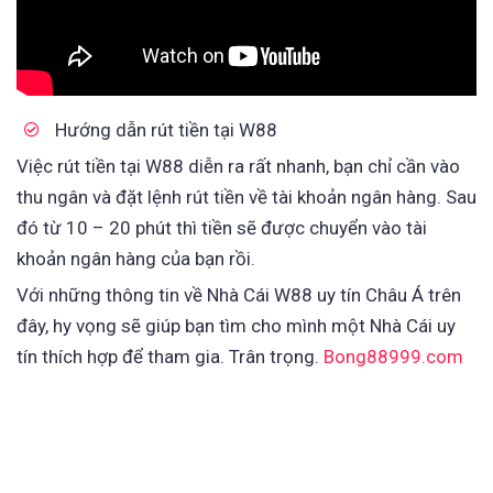
Hướng dẫn rút tiền tại W88
Việc rút tiền tại W88 diễn ra rất nhanh, bạn chỉ cần vào
thu ngân và đặt lệnh rút tiền về tài khoản ngân hàng. Sau
đó từ 10 – 20 phút thì tiền sẽ được chuyển vào tài
khoản ngân hàng của bạn rồi.
Với những thông tin về Nhà Cái W88 uy tín Châu Á trên
đây, hy vọng sẽ giúp bạn tìm cho mình một Nhà Cái uy
tín thích hợp để tham gia. Trân trọng.
Bong88999.com