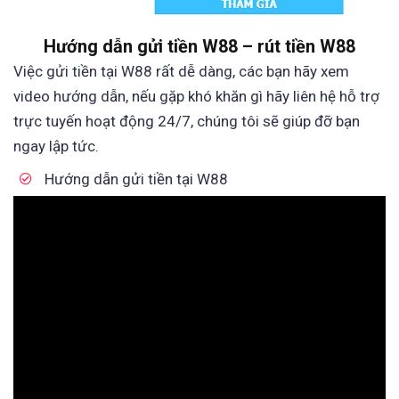
Hướng dẫn gửi tiền W88 – rút tiền W88
Việc gửi tiền tại W88 rất dễ dàng, các bạn hãy xem
video hướng dẫn, nếu gặp khó khăn gì hãy liên hệ hỗ trợ
trực tuyến hoạt động 24/7, chúng tôi sẽ giúp đỡ bạn
ngay lập tức.
Hướng dẫn gửi tiền tại W88