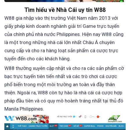
Tìm hiểu về Nhà Cái uy tín W88
W88 gia nhập vào thị trường Việt Nam năm 2013 với
giấy phép kinh doanh nghành giải trí Game trực tuyến
của chính phủ nhà nước Philippines. Hiện nay W88 cũng
là một trong những nhà cái lớn nhất Châu Á chuyên
cung cấp và cho ra hàng loạt sản phẩm cá cược trực
tuyến đến cho các khách hàng.
W88 thường xuyên cập nhật và cho ra các sản phẩm cờ
bạc trực tuyến tiên tiến nhất và các trò chơi cá cược
phổ biến trong một môi trường an toàn và đầy thân
thiện. Ngoài ra, W88 còn tự hào là nhà cái cá cược hợp
pháp đầu tiên và có quy mô hoành tráng nhất tại thủ đô
Manila Philippines.