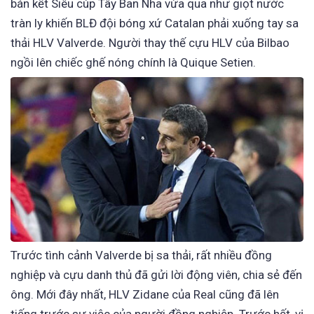
bán kết Siêu cúp Tây Ban Nha vừa qua như giọt nước
tràn ly khiến BLĐ đội bóng xứ Catalan phải xuống tay sa
thải HLV Valverde. Người thay thế cựu HLV của Bilbao
ngồi lên chiếc ghế nóng chính là Quique Setien.
Trước tình cảnh Valverde bị sa thải, rất nhiều đồng
nghiệp và cựu danh thủ đã gửi lời động viên, chia sẻ đến
ông. Mới đây nhất, HLV Zidane của Real cũng đã lên