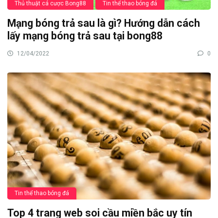
Thủ thuật cá cược Bong88
Tin thể thao bóng đá
Mạng bóng trả sau là gì? Hướng dẫn cách
lấy mạng bóng trả sau tại bong88
12/04/2022
0
Tin thể thao bóng đá
Top 4 trang web soi cầu miền bắc uy tín