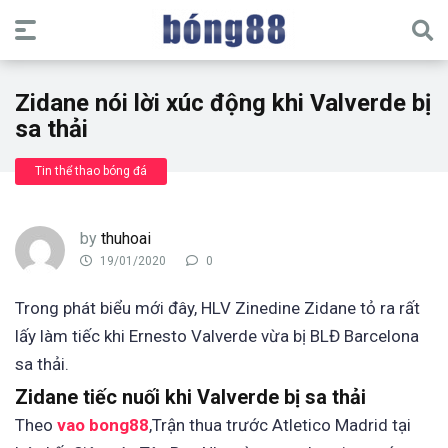
Zidane nói lời xúc động khi Valverde bị
sa thải
Tin thể thao bóng đá
by
thuhoai
19/01/2020
0
Trong phát biểu mới đây, HLV Zinedine Zidane tỏ ra rất
lấy làm tiếc khi Ernesto Valverde vừa bị BLĐ Barcelona
sa thải.
Zidane tiếc nuối khi Valverde bị sa thải
Theo
vao bong88
,Trận thua trước Atletico Madrid tại