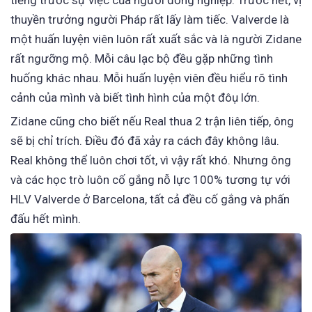
tiếng trước sự việc của người đồng nghiệp. Trước hết, vị
thuyền trưởng người Pháp rất lấy làm tiếc. Valverde là
một huấn luyện viên luôn rất xuất sắc và là người Zidane
rất ngưỡng mộ. Mỗi câu lạc bộ đều gặp những tình
huống khác nhau. Mỗi huấn luyện viên đều hiểu rõ tình
cảnh của mình và biết tình hình của một đôụ lớn.
Zidane cũng cho biết nếu Real thua 2 trận liên tiếp, ông
sẽ bị chỉ trích. Điều đó đã xảy ra cách đây không lâu.
Real không thể luôn chơi tốt, vì vậy rất khó. Nhưng ông
và các học trò luôn cố gắng nỗ lực 100% tương tự với
HLV Valverde ở Barcelona, ​​tất cả đều cố gắng và phấn
đấu hết mình.