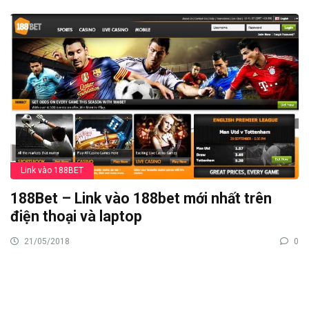
Link vào 188BET
188Bet – Link vào 188bet mới nhất trên
điện thoại và laptop
21/05/2018
0