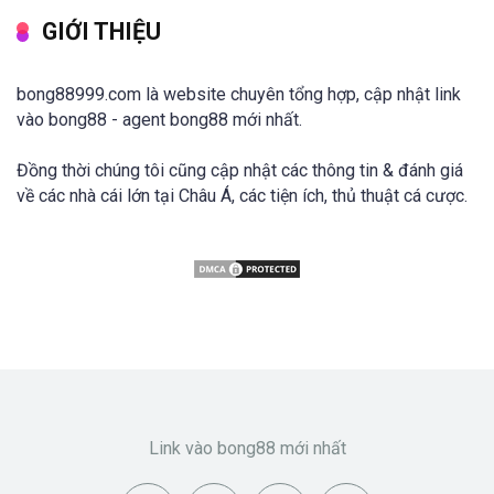
GIỚI THIỆU
bong88999.com là website chuyên tổng hợp, cập nhật link
vào bong88 - agent bong88 mới nhất.
Đồng thời chúng tôi cũng cập nhật các thông tin & đánh giá
về các nhà cái lớn tại Châu Á, các tiện ích, thủ thuật cá cược.
Link vào bong88 mới nhất