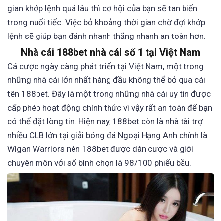
gian khớp lệnh quá lâu thì cơ hội của bạn sẽ tan biến
trong nuối tiếc. Việc bỏ khoảng thời gian chờ đợi khớp
lệnh sẽ giúp bạn đánh nhanh thắng nhanh an toàn hơn.
Nhà cái 188bet nhà cái số 1 tại Việt Nam
Cá cược ngày càng phát triển tại Việt Nam, một trong
những nhà cái lớn nhất hàng đầu không thể bỏ qua cái
tên 188bet. Đây là một trong những nhà cái uy tín được
cấp phép hoạt động chính thức vì vậy rất an toàn để bạn
có thể đặt lòng tin. Hiện nay, 188bet còn là nhà tài trợ
nhiều CLB lớn tại giải bóng đá Ngoại Hạng Anh chính là
Wigan Warriors nên 188bet được dân cược và giới
chuyên môn với số bình chọn là 98/100 phiếu bầu.