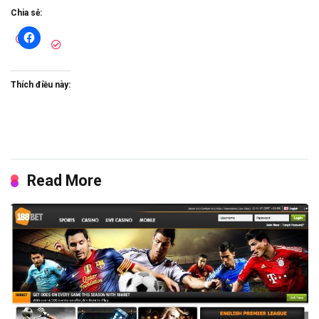
Chia sẻ:
Thích điều này:
Read More