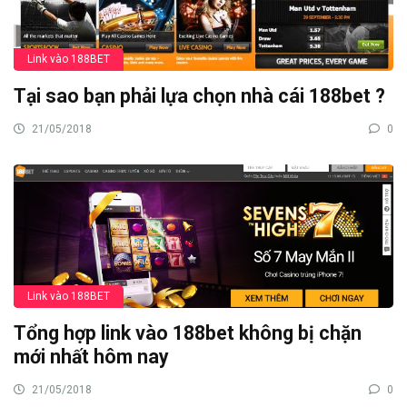
Link vào 188BET
Tại sao bạn phải lựa chọn nhà cái 188bet ?
21/05/2018
0
Link vào 188BET
Tổng hợp link vào 188bet không bị chặn
mới nhất hôm nay
21/05/2018
0