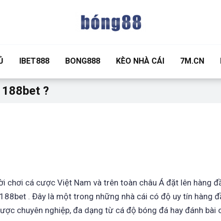
Ủ
IBET888
BONG888
KÈO NHÀ CÁI
7M.CN
i 188bet ?
 chơi cá cược Việt Nam và trên toàn châu Á đặt lên hàng đ
 188bet . Đây là một trong những nhà cái có độ uy tín hàng 
cược chuyên nghiệp, đa dạng từ cá độ bóng đá hay đánh bài o