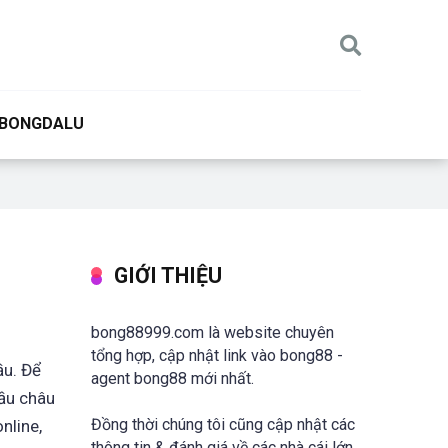
BONGDALU
GIỚI THIỆU
bong88999.com là website chuyên
tổng hợp, cập nhật link vào bong88 -
ầu. Để
agent bong88 mới nhất.
đầu châu
Đồng thời chúng tôi cũng cập nhật các
nline,
thông tin & đánh giá về các nhà cái lớn