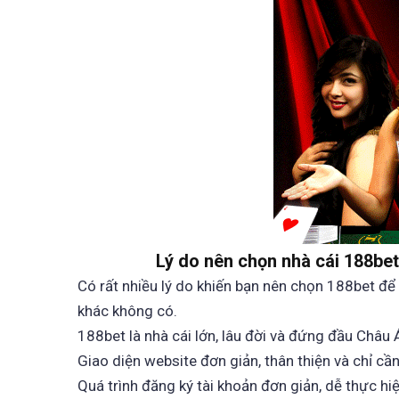
Lý do nên chọn nhà cái 188bet
Có rất nhiều lý do khiến bạn nên chọn 188bet để
khác không có.
188bet là nhà cái lớn, lâu đời và đứng đầu Châu 
Giao diện website đơn giản, thân thiện và chỉ cầ
Quá trình đăng ký tài khoản đơn giản, dễ thực hi