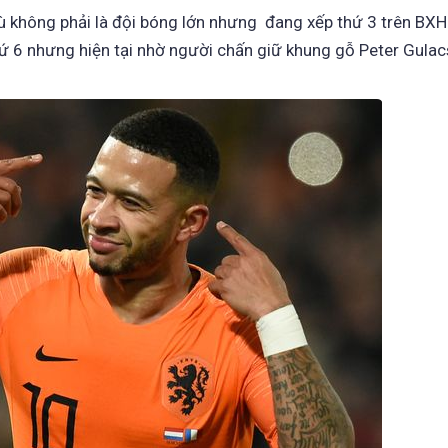
ù không phải là đội bóng lớn nhưng đang xếp thứ 3 trên BXH
ứ 6 nhưng hiện tại nhờ người chấn giữ khung gỗ Peter Gulacs