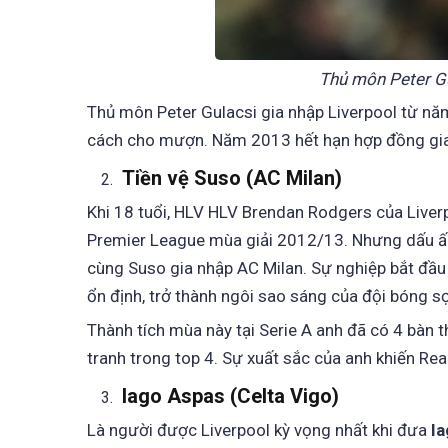
Thủ môn
Peter G
Thủ môn Peter Gulacsi gia nhập Liverpool từ nă
cách cho mượn. Năm 2013 hết hạn hợp đồng gia n
Tiền vệ
Suso (AC Milan)
Khi 18 tuổi, HLV HLV Brendan Rodgers của Liverp
Premier League mùa giải 2012/13. Nhưng dấu ấn 
cùng Suso gia nhập AC Milan. Sự nghiệp bắt đầu
ổn định, trở thành ngôi sao sáng của đội bóng s
Thành tích mùa này tại Serie A anh đã có 4 bàn t
tranh trong top 4. Sự xuất sắc của anh khiến Re
Iago Aspas (Celta Vigo)
Là người được Liverpool kỳ vọng nhất khi đưa
I