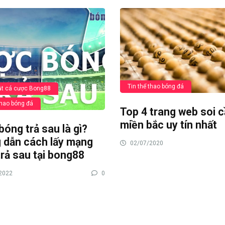
Tin thể thao bóng đá
ật cá cược Bong88
thao bóng đá
Top 4 trang web soi 
miền bắc uy tín nhất
óng trả sau là gì?
 dẫn cách lấy mạng
02/07/2020
rả sau tại bong88
2022
0