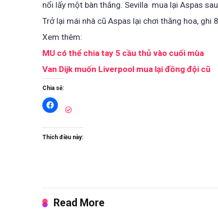
nổi lấy một bàn thắng. Sevilla mua lại Aspas sau 
Trở lại mái nhà cũ Aspas lại chơi thăng hoa, ghi
Xem thêm:
MU có thể chia tay 5 cầu thủ vào cuối mùa
Van Dijk muốn Liverpool mua lại đồng đội cũ
Chia sẻ:
Thích điều này:
Read More