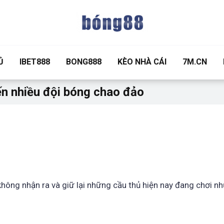
Ủ
IBET888
BONG888
KÈO NHÀ CÁI
7M.CN
ến nhiều đội bóng chao đảo
 không nhận ra và giữ lại những cầu thủ hiện nay đang chơi nh