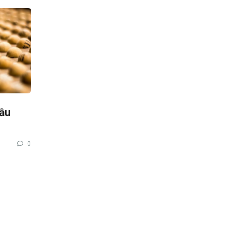
cầu
0