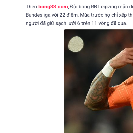
Theo
bong88.com
, Đội bóng RB Leipzing mặc d
Bundesliga với 22 điểm. Mùa trước họ chỉ xếp th
người đã giữ sạch lưới 6 trên 11 vòng đã qua.