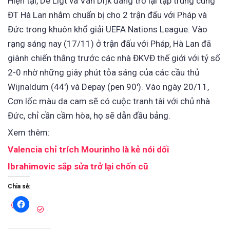
Hiện tại, De Ligt và Van Dijk đang trở lại tập trung cùng
ĐT Hà Lan nhằm chuẩn bị cho 2 trận đấu với Pháp và
Đức trong khuôn khổ giải UEFA Nations League. Vào
rạng sáng nay (17/11) ở trận đấu với Pháp, Hà Lan đã
giành chiến thắng trước các nhà ĐKVĐ thế giới với tỷ số
2-0 nhờ những giây phút tỏa sáng của các cầu thủ
Wijnaldum (44′) và Depay (pen 90′). Vào ngày 20/11,
Cơn lốc màu da cam sẽ có cuộc tranh tài với chủ nhà
Đức, chỉ cần cầm hòa, họ sẽ dẫn đầu bảng.
Xem thêm:
Valencia chỉ trích Mourinho là kẻ nói dối
Ibrahimovic sắp sửa trở lại chốn cũ
Chia sẻ: