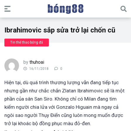
Ibrahimovic sắp sửa trở lại chốn cũ
Tin thể thao bóng đá
by
thuhoai
16/11/2018
0
Hiện tại, dù quá trình thương lượng vẫn đang tiếp tục
nhưng gần như chắc chắn Zlatan Ibrahimovic sẽ là một
phần của sân San Siro. Không chỉ có Milan đang tìm
kiếm người chia lửa với Gonzalo Higuain mà ngay cả
ngôi sao người Thụy Điển cũng luôn mong muốn được
trở lại khoác bộ đồng phục màu đỏ-đen.