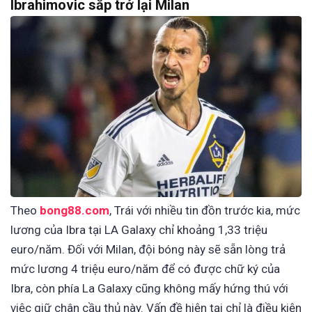
Ibrahimovic sắp trở lại Milan
Theo
bong88.com
, Trái với nhiều tin đồn trước kia, mức
lương của Ibra tại LA Galaxy chỉ khoảng 1,33 triệu
euro/năm. Đối với Milan, đội bóng này sẽ sẵn lòng trả
mức lương 4 triệu euro/năm để có được chữ ký của
Ibra, còn phía La Galaxy cũng không mấy hứng thú với
việc giữ chân cầu thủ này. Vấn đề hiện tại chỉ là điều kiện