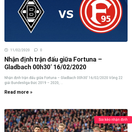
11/02/2020
0
Nhận định trận đấu giữa Fortuna –
Gladbach 00h30’ 16/02/2020
Nhận định trận đấu giữa Fortuna – Gladbach 00h30’ 16/02/2020 Vòng 22
giải Bundesliga Đức 2019 – 2020, ...
Read more »
Soi kèo nhận định