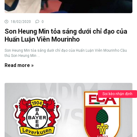
18/02/2020
0
Son Heung Min tỏa sáng dưới chỉ đạo của
Huấn Luận Viên Mourinho
Son Heung Min tỏa sáng dưới chỉ đạo của Huấn Luận Viên Mourinho Cầu
thủ Son Heung Min ...
Read more »
Soi kèo nhận định