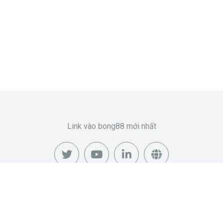
Link vào bong88 mới nhất
© 2023
bong88999.com
- Link vào bong88 mới nhất. 18+
Liên hệ
Chính sách bảo mật
W88