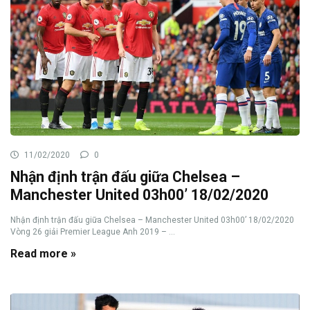
11/02/2020
0
Nhận định trận đấu giữa Chelsea –
Manchester United 03h00’ 18/02/2020
Nhận định trận đấu giữa Chelsea – Manchester United 03h00’ 18/02/2020
Vòng 26 giải Premier League Anh 2019 – ...
Read more »