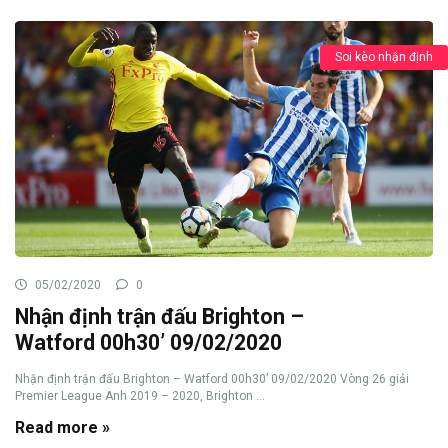
Soi kèo nhận định
05/02/2020
0
Nhận định trận đấu Brighton –
Watford 00h30’ 09/02/2020
Nhận định trận đấu Brighton – Watford 00h30’ 09/02/2020 Vòng 26 giải
Premier League Anh 2019 – 2020, Brighton ...
Read more »