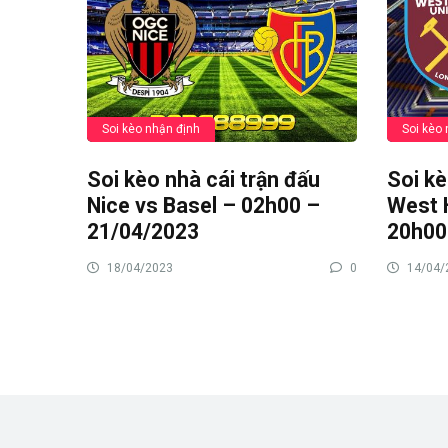
Soi kèo nhận định
Soi kèo
Soi kèo nhà cái trận đấu
Soi kè
Nice vs Basel – 02h00 –
West 
21/04/2023
20h00
18/04/2023
0
14/04/