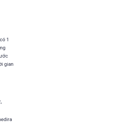
 có 1
ong
rước
ời gian
,
hedira