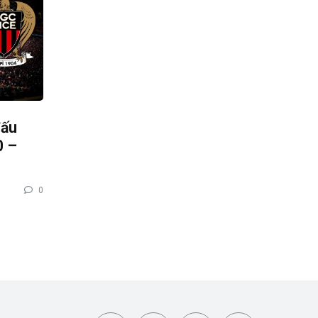
đấu
0 –
0