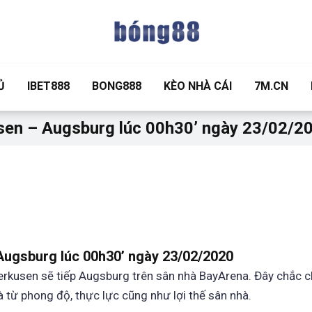
Ủ
IBET888
BONG888
KÈO NHÀ CÁI
7M.CN
usen – Augsburg lúc 00h30’ ngày 23/02/2
Augsburg lúc 00h30’ ngày 23/02/2020
rkusen sẽ tiếp Augsburg trên sân nhà BayArena. Đây chắc c
à từ phong độ, thực lực cũng như lợi thế sân nhà.