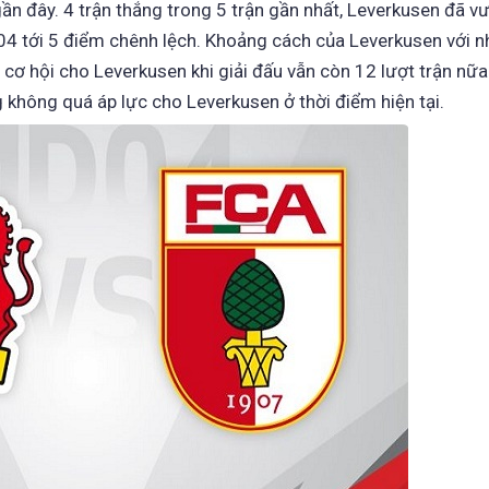
ần đây. 4 trận thắng trong 5 trận gần nhất, Leverkusen đã v
e 04 tới 5 điểm chênh lệch. Khoảng cách của Leverkusen với 
 cơ hội cho Leverkusen khi giải đấu vẫn còn 12 lượt trận nữa
 không quá áp lực cho Leverkusen ở thời điểm hiện tại.