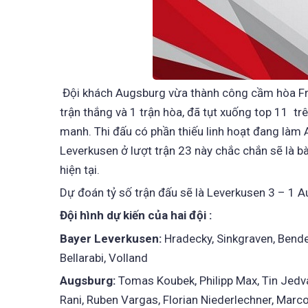
Đội khách Augsburg vừa thành công cầm hòa Frei
trận thắng và 1 trận hòa, đã tụt xuống top 11 t
manh. Thi đấu có phần thiếu linh hoạt đang làm 
Leverkusen ở lượt trận 23 này chắc chắn sẽ là b
hiện tại.
Dự đoán tỷ số trận đấu sẽ là Leverkusen 3 – 1 
Đội hình dự kiến của hai đội :
Bayer Leverkusen:
Hradecky, Sinkgraven, Bender
Bellarabi, Volland
Augsburg:
Tomas Koubek, Philipp Max, Tin Jedva
Rani, Ruben Vargas, Florian Niederlechner, Mar