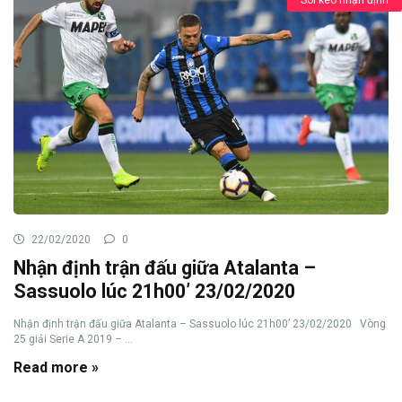
Soi kèo nhận định
22/02/2020
0
Nhận định trận đấu giữa Atalanta –
Sassuolo lúc 21h00’ 23/02/2020
Nhận định trận đấu giữa Atalanta – Sassuolo lúc 21h00’ 23/02/2020 Vòng
25 giải Serie A 2019 – ...
Read more »