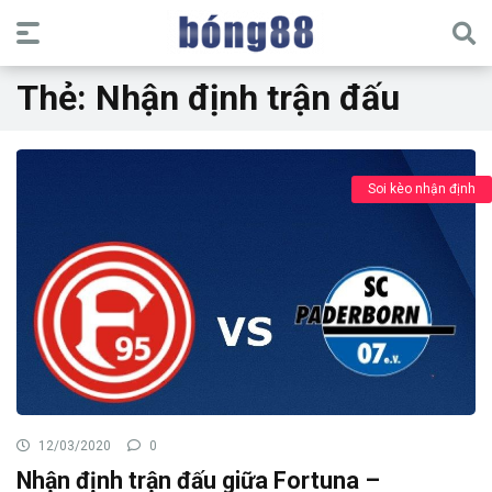
Thẻ:
Nhận định trận đấu
Soi kèo nhận định
12/03/2020
0
Nhận định trận đấu giữa Fortuna –