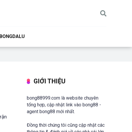
BONGDALU
GIỚI THIỆU
bong88999.com là website chuyên
tổng hợp, cập nhật link vào bong88 -
agent bong88 mới nhất.
rận
Đồng thời chúng tôi cũng cập nhật các
thông tin & đánh giá về các nhà cái lớn