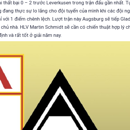
i thất bại 0 – 2 trước Leverkusen trong trận đấu gần nhất. T
đang thực sự lo lắng cho đội tuyển của mình khi các đội n
ỉ với 1 điểm chênh lệch. Lượt trận này Augsburg sẽ tiếp Gla
i chủ nhà. HLV Martin Schmidt sẽ cần có chiến thuật hợp lý c
nh và rất tốt ở giải năm nay.