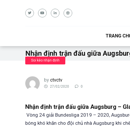
TRANG CH
Nhận định trận đấu giữa Augsbu
Soi kèo nhận định
by
ctvctv
27/02/2020
0
Nhận định trận đấu giữa Augsburg – Gl
Vòng 24 giải Bundesliga 2019 – 2020, Augsburg
bóng khó khăn cho đội chủ nhà Augsburg khi chên