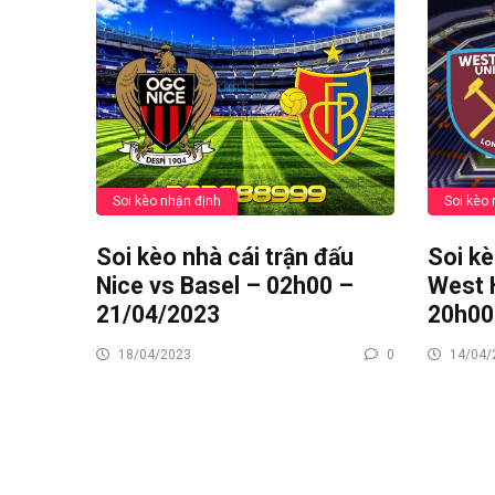
Soi kèo nhận định
Soi kèo
Soi kèo nhà cái trận đấu
Soi kè
Nice vs Basel – 02h00 –
West 
21/04/2023
20h00
18/04/2023
0
14/04/