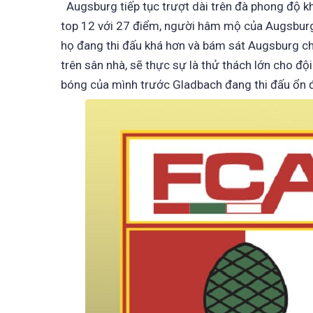
Augsburg tiếp tục trượt dài trên đà phong độ kh
top 12 với 27 điểm, người hâm mộ của Augsburg 
họ đang thi đấu khá hơn và bám sát Augsburg ch
trên sân nhà, sẽ thực sự là thử thách lớn cho độ
bóng của mình trước Gladbach đang thi đấu ổn đị