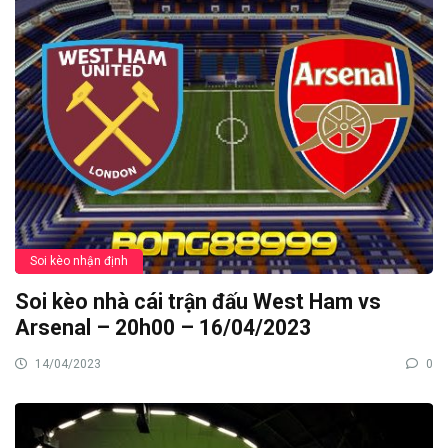
Soi kèo nhận định
Soi kèo nhà cái trận đấu West Ham vs
Arsenal – 20h00 – 16/04/2023
14/04/2023
0