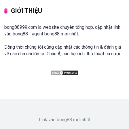
GIỚI THIỆU
bong88999.com là website chuyên tổng hợp, cập nhật link
vào bong88 - agent bong88 mới nhất.
Đồng thời chúng tôi cũng cập nhật các thông tin & đánh giá
về các nhà cái lớn tại Châu Á, các tiện ích, thủ thuật cá cược.
Link vào bong88 mới nhất