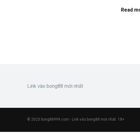
Read mo
Link vào bong88 mới nhất
© 2023
bong88999.com
- Link vào bong88 mới nhất. 18+