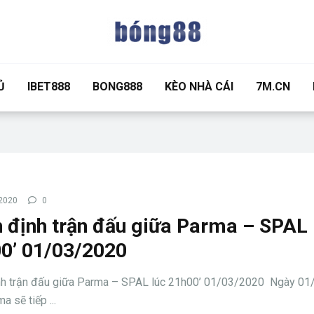
Ủ
IBET888
BONG888
KÈO NHÀ CÁI
7M.CN
2020
0
 định trận đấu giữa Parma – SPAL 
0’ 01/03/2020
h trận đấu giữa Parma – SPAL lúc 21h00’ 01/03/2020 Ngày 01/
a sẽ tiếp ...