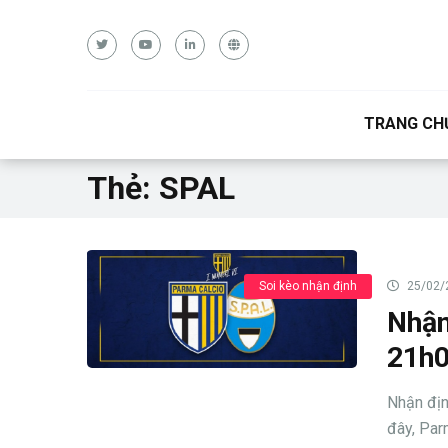
TRANG CH
Thẻ:
SPAL
Soi kèo nhận định
25/02/
Nhận
21h0
Nhận địn
đây, Parm