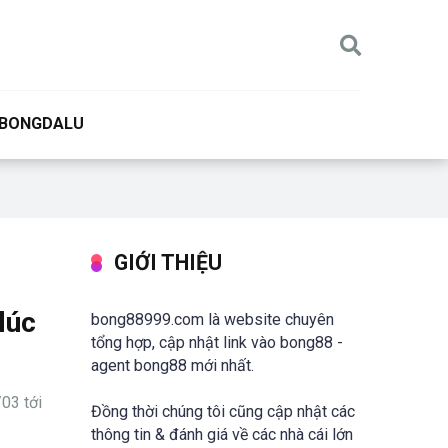
BONGDALU
GIỚI THIỆU
lúc
bong88999.com là website chuyên
tổng hợp, cập nhật link vào bong88 -
agent bong88 mới nhất.
03 tới
Đồng thời chúng tôi cũng cập nhật các
thông tin & đánh giá về các nhà cái lớn