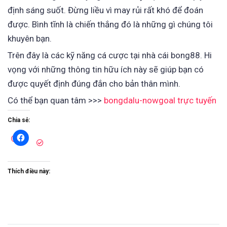
định sáng suốt. Đừng liều vì may rủi rất khó để đoán
được. Bình tĩnh là chiến thắng đó là những gì chúng tôi
khuyên bạn.
Trên đây là các kỹ năng cá cược tại nhà cái bong88. Hi
vọng với những thông tin hữu ích này sẽ giúp bạn có
được quyết định đúng đắn cho bản thân mình.
Có thể bạn quan tâm >>>
bongdalu-nowgoal trực tuyến
Chia sẻ:
Thích điều này: