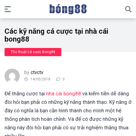
Các kỹ năng cá cược tại nhà cái
bong88
Thủ thuật cá cược Bong88
by
ctvctv
14/05/2018
0
Để thắng cược tại
nhà cái bong88
và kiếm tiền dễ dàng
đòi hỏi bạn phải có những kỹ năng thành thạo. Kỹ năng ở
đây có nghĩa là bạn cần hình thành cho mình một hệ
thống phân tích hoàn chỉnh. Và để có được những kỹ
năng này đòi hỏi bạn phải có sự trải nghiệm thắng thua