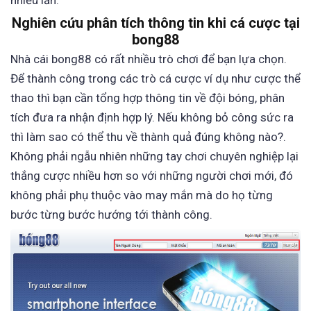
nhiều lần.
Nghiên cứu phân tích thông tin khi cá cược tại
bong88
Nhà cái bong88 có rất nhiều trò chơi để bạn lựa chọn.
Để thành công trong các trò cá cược ví dụ như cược thể
thao thì bạn cần tổng hợp thông tin về đội bóng, phân
tích đưa ra nhận định hợp lý. Nếu không bỏ công sức ra
thì làm sao có thể thu về thành quả đúng không nào?.
Không phải ngẫu nhiên những tay chơi chuyên nghiệp lại
thắng cược nhiều hơn so với những người chơi mới, đó
không phải phụ thuộc vào may mắn mà do họ từng
bước từng bước hướng tới thành công.