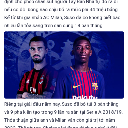
định cho phép chân sút người Tây Ban Nha tự do ra đi
nếu có đội bóng nào chịu bỏ ra mức phí 34 triệu bảng.
Kể từ khi gia nhập AC Milan, Suso đã có không biết bao
nhiêu lần tỏa sáng trên sân cùng 18 bàn thắng.
Riêng tại giải đấu năm nay, Suso đã bỏ túi 3 bàn thắng
và 9 pha kiến tạo trong 9 lần ra sân tại Serie A 2018/19.
Thỏa thuận giữa anh và Milan vẫn còn giá trị tới năm