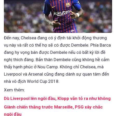
Đến nay, Chelsea đang có ý định tái khởi động thương
vụ này và rất có thể họ sẽ có được Dembele. Phía Barca
đang hy vọng bán được Dembele nếu có bất kỳ lời đề
nghị thích đáng. Bản thân Dembele cũng không hề cảm
thấy hạnh phúc ở Nou Camp. Không chỉ Chelsea, mà
Liverpool và Arsenal cũng đang dành sự quan tâm đến
nhà vô địch World Cup 2018.
Xem thêm:
Dù Liverpool lên ngôi đầu, Klopp vẫn tỏ ra như không
Giành chiến thắng trước Marseille, PSG xây chắc
ngôi đầu