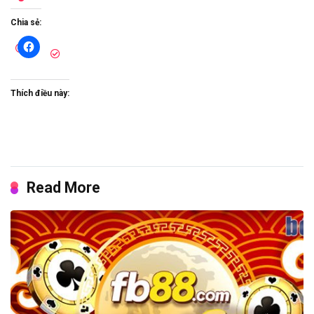
Chia sẻ:
Thích điều này:
Read More