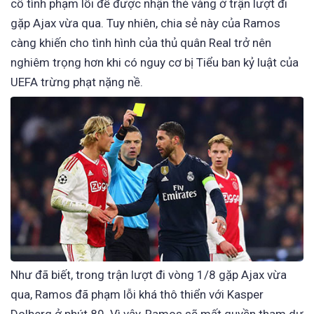
cố tình phạm lỗi để được nhận thẻ vàng ở trận lượt đi
gặp Ajax vừa qua. Tuy nhiên, chia sẻ này của Ramos
càng khiến cho tình hình của thủ quân Real trở nên
nghiêm trọng hơn khi có nguy cơ bị Tiểu ban kỷ luật của
UEFA trừng phạt nặng nề.
Như đã biết, trong trận lượt đi vòng 1/8 gặp Ajax vừa
qua, Ramos đã phạm lỗi khá thô thiển với Kasper