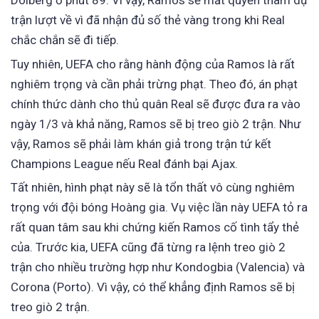
Dolberg ở phút 89. Vì vậy, Ramos sẽ mất quyền tham dự
trận lượt về vì đã nhận đủ số thẻ vàng trong khi Real
chắc chắn sẽ đi tiếp.
Tuy nhiên, UEFA cho rằng hành động của Ramos là rất
nghiêm trọng và cần phải trừng phạt. Theo đó, án phạt
chính thức dành cho thủ quân Real sẽ được đưa ra vào
ngày 1/3 và khả năng, Ramos sẽ bị treo giò 2 trận. Như
vậy, Ramos sẽ phải làm khán giả trong trận tứ kết
Champions League nếu Real đánh bại Ajax.
Tất nhiên, hình phạt này sẽ là tổn thất vô cùng nghiêm
trọng với đội bóng Hoàng gia. Vụ việc lần này UEFA tỏ ra
rất quan tâm sau khi chứng kiến Ramos cố tình tẩy thẻ
của. Trước kia, UEFA cũng đã từng ra lệnh treo giò 2
trận cho nhiều trường hợp như Kondogbia (Valencia) và
Corona (Porto). Vì vậy, có thể khẳng định Ramos sẽ bị
treo giò 2 trận.