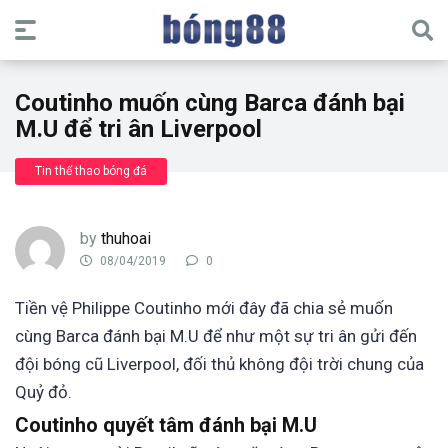
Coutinho muốn cùng Barca đánh bại
M.U để tri ân Liverpool
Tin thể thao bóng đá
by
thuhoai
08/04/2019
0
Tiền vệ Philippe Coutinho mới đây đã chia sẻ muốn
cùng Barca đánh bại M.U để như một sự tri ân gửi đến
đội bóng cũ Liverpool, đối thủ không đội trời chung của
Quỷ đỏ.
Coutinho quyết tâm đánh bại M.U