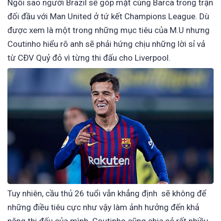
Ngôi sao người Brazil sẽ góp mặt cùng Barca trong trận
đối đầu với Man United ở tứ kết Champions League. Dù
được xem là một trong những mục tiêu của M.U nhưng
Coutinho hiểu rõ anh sẽ phải hứng chịu những lời sỉ vả
từ CĐV Quỷ đỏ vì từng thi đấu cho Liverpool.
Tuy nhiên, cầu thủ 26 tuổi vẫn khẳng định sẽ không để
những điều tiêu cực như vậy làm ảnh hưởng đến khả