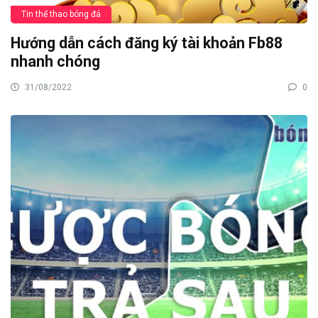
Tin thể thao bóng đá
Hướng dẫn cách đăng ký tài khoản Fb88
nhanh chóng
31/08/2022
0