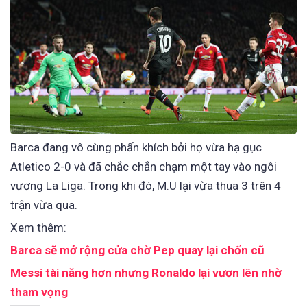
Barca đang vô cùng phấn khích bởi họ vừa hạ gục
Atletico 2-0 và đã chắc chắn chạm một tay vào ngôi
vương La Liga. Trong khi đó, M.U lại vừa thua 3 trên 4
trận vừa qua.
Xem thêm:
Barca sẽ mở rộng cửa chờ Pep quay lại chốn cũ
Messi tài năng hơn nhưng Ronaldo lại vươn lên nhờ
tham vọng