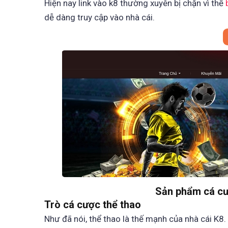
Hiện nay link vào k8 thường xuyên bị chặn vì thế
dễ dàng truy cập vào nhà cái.
Sản phẩm cá cư
Trò cá cược thể thao
Như đã nói, thể thao là thế mạnh của nhà cái K8.