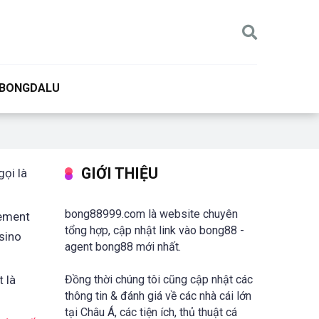
BONGDALU
GIỚI THIỆU
gọi là
bong88999.com là website chuyên
sement
tổng hợp, cập nhật link vào bong88 -
sino
agent bong88 mới nhất.
Đồng thời chúng tôi cũng cập nhật các
 là
thông tin & đánh giá về các nhà cái lớn
tại Châu Á, các tiện ích, thủ thuật cá