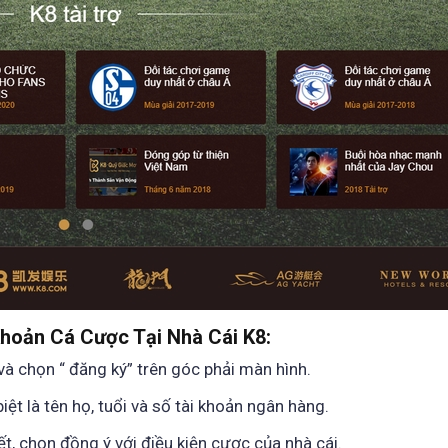
Khoản Cá Cược Tại Nhà Cái K8:
và chọn “ đăng ký” trên góc phải màn hình.
iệt là tên họ, tuổi và số tài khoản ngân hàng.
ết, chọn đồng ý với điều kiện cược của nhà cái.