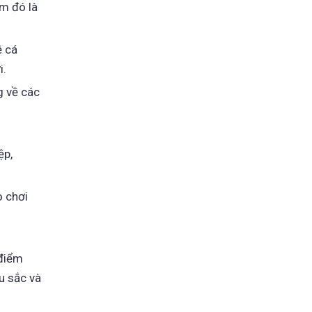
êm đó là
ệ cá
i.
g về các
ệp,
ò chơi
 điểm
u sắc và