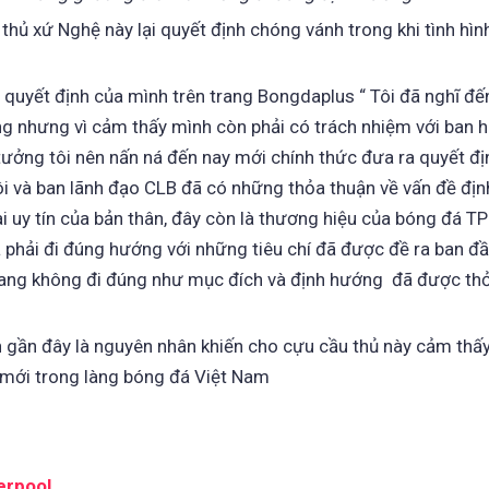
 thủ xứ Nghệ này lại quyết định chóng vánh trong khi tình hì
 quyết định của mình trên trang Bongdaplus “ Tôi đã nghĩ đế
ng nhưng vì cảm thấy mình còn phải có trách nhiệm với ban 
tưởng tôi nên nấn ná đến nay mới chính thức đưa ra quyết đị
 tôi và ban lãnh đạo CLB đã có những thỏa thuận về vấn đề đị
ài uy tín của bản thân, đây còn là thương hiệu của bóng đá T
 phải đi đúng hướng với những tiêu chí đã được đề ra ban đầ
 đang không đi đúng như mục đích và định hướng đã được th
ian gần đây là nguyên nhân khiến cho cựu cầu thủ này cảm thấ
ò mới trong làng bóng đá Việt Nam
erpool