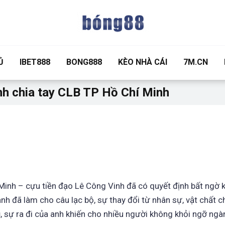
Ủ
IBET888
BONG888
KÈO NHÀ CÁI
7M.CN
nh chia tay CLB TP Hồ Chí Minh
Minh – cựu tiền đạo Lê Công Vinh đã có quyết định bất ngờ k
anh đã làm cho câu lạc bộ, sự thay đổi từ nhân sự, vật chất 
ủ, sự ra đi của anh khiến cho nhiều người không khỏi ngỡ ngàn