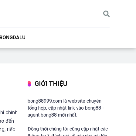
BONGDALU
GIỚI THIỆU
bong88999.com là website chuyên
tổng hợp, cập nhật link vào bong88 -
hi chính
agent bong88 mới nhất.
cho đến
Đồng thời chúng tôi cũng cập nhật các
g, tiếc
thông tin & đánh giá về các nhà cái lớn