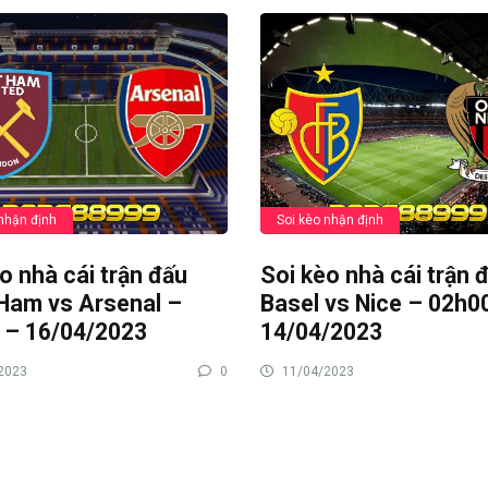
 nhận định
Soi kèo nhận định
o nhà cái trận đấu
Soi kèo nhà cái trận 
Ham vs Arsenal –
Basel vs Nice – 02h0
 – 16/04/2023
14/04/2023
2023
0
11/04/2023