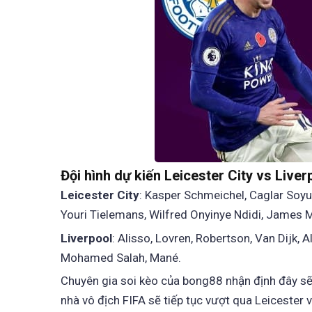
Đội hình dự kiến Leicester City vs Liver
Leicester City
: Kasper Schmeichel, Caglar Soyun
Youri Tielemans, Wilfred Onyinye Ndidi, James 
Liverpool
: Alisso, Lovren, Robertson, Van Dijk,
Mohamed Salah, Mané.
Chuyên gia soi kèo của bong88 nhận định đây sẽ
nhà vô địch FIFA sẽ tiếp tục vượt qua Leicester 