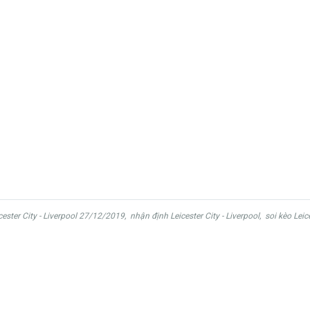
cester City - Liverpool 27/12/2019
,
nhận định Leicester City - Liverpool
,
soi kèo Leice