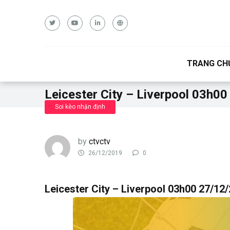
TRANG CH
Leicester City – Liverpool 03h0
Soi kèo nhận định
by
ctvctv
26/12/2019
0
Leicester City – Liverpool 03h00 27/12