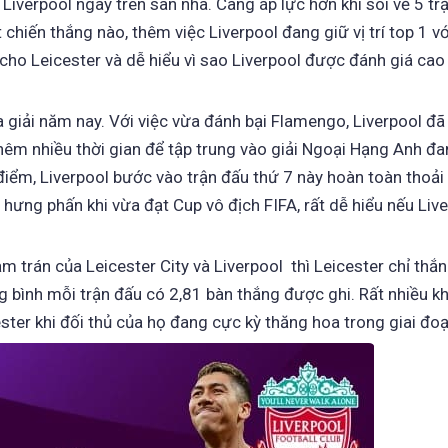
 Liverpool ngay trên sân nhà. Càng áp lực hơn khi soi về 5 tr
chiến thắng nào, thêm việc Liverpool đang giữ vị trí top 1 v
 cho Leicester và dễ hiểu vì sao Liverpool được đánh giá cao
giải năm nay. Với việc vừa đánh bại Flamengo, Liverpool đã
hêm nhiều thời gian để tập trung vào giải Ngoại Hạng Anh đa
 điểm, Liverpool bước vào trận đấu thứ 7 này hoàn toàn thoải
hưng phấn khi vừa đạt Cup vô địch FIFA, rất dễ hiểu nếu Liv
m trán của Leicester City và Liverpool thì Leicester chỉ th
ng bình mỗi trận đấu có 2,81 bàn thắng được ghi. Rất nhiều k
ester khi đối thủ của họ đang cực kỳ thăng hoa trong giai đoạ