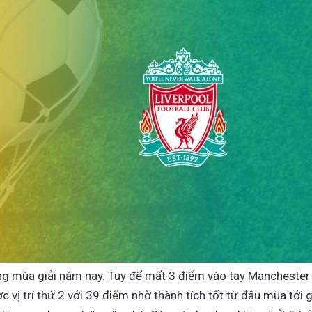
ong mùa giải năm nay. Tuy để mất 3 điểm vào tay Manchester 
 vị trí thứ 2 với 39 điểm nhờ thành tích tốt từ đầu mùa tới g