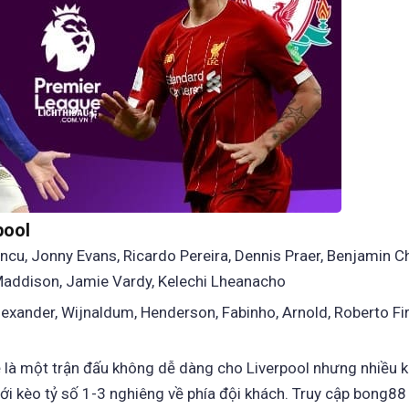
pool
cu, Jonny Evans, Ricardo Pereira, Dennis Praer, Benjamin Ch
Maddison, Jamie Vardy, Kelechi Lheanacho
 Alexander, Wijnaldum, Henderson, Fabinho, Arnold, Roberto Fi
 là một trận đấu không dễ dàng cho Liverpool nhưng nhiều 
với kèo tỷ số 1-3 nghiêng về phía đội khách. Truy cập bong88