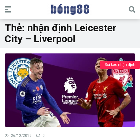
Thẻ:
nhận định Leicester
City – Liverpool
Soi kèo nhận định
26/12/2019
0