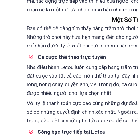
mẽ, tác động trực tiếp vào thị hiếu của người ch
chắn sẽ là một sự lựa chọn hoàn hảo cho mọi ng
Một Số T
Bạn có thể dễ dàng tìm thấy hàng trăm trò chơi 
Những trò chơi này hứa hẹn mang đến cho người
chỉ nhận được tỷ lệ xuất chi cực cao mà bạn còn
Cá cược thể thao trực tuyến
Nhà điều hành Letou luôn cung cấp hàng trăm trậ
đặt cược vào tất cả các môn thể thao tại đây như
lông, bóng chày, quyền anh, v.v. Trong đó, cá c
được nhiều người chơi lựa chọn nhất.
Với tỷ lệ thanh toán cực cao cùng những dự đoá
sẽ có những quyết định chính xác nhất. Ngoài ra,
trọng đặc biệt là những tin tức soi kèo để có th
Sòng bạc trực tiếp tại Letou