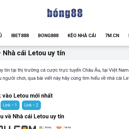
Ủ
IBET888
BONG888
KÈO NHÀ CÁI
7M.CN
 Nhà cái Letou uy tín
y tín tại thị trường cá cược trực tuyến Châu Âu, tại Việt Nam 
 người chơi, qua bài viết này hãy cùng tìm hiểu về nhà cái L
k vào Letou mới nhất
Link – 1
Link – 2
ệu về Nhà cái Letou uy tín