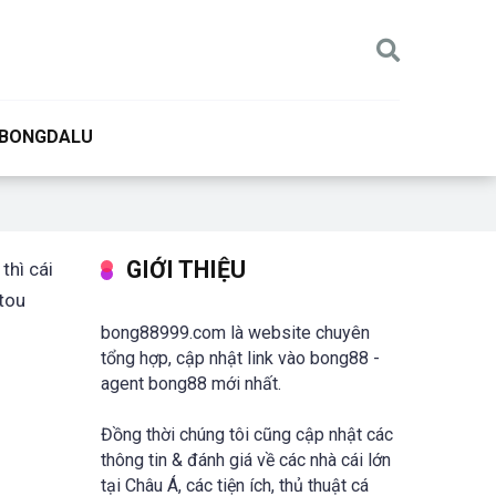
BONGDALU
GIỚI THIỆU
thì cái
etou
bong88999.com là website chuyên
tổng hợp, cập nhật link vào bong88 -
agent bong88 mới nhất.
Đồng thời chúng tôi cũng cập nhật các
thông tin & đánh giá về các nhà cái lớn
tại Châu Á, các tiện ích, thủ thuật cá