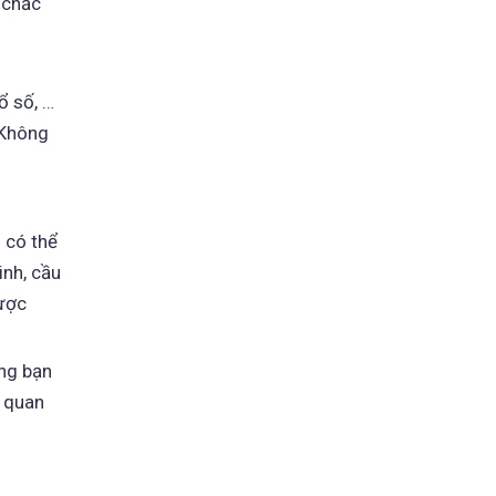
 chắc
ổ số, …
 Không
 có thể
inh, cầu
cược
ằng bạn
n quan