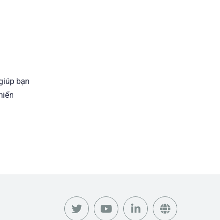
giúp bạn
hiến