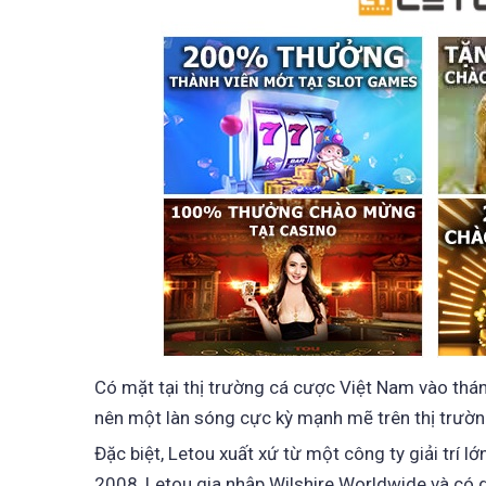
Có mặt tại thị trường cá cược Việt Nam vào thá
nên một làn sóng cực kỳ mạnh mẽ trên thị trườ
Đặc biệt, Letou xuất xứ từ một công ty giải trí 
2008, Letou gia nhập Wilshire Worldwide và có