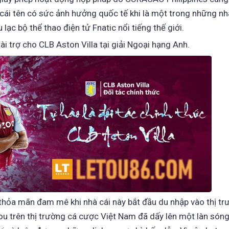
cái tên có sức ảnh hưởng quốc tế khi là một trong những nh
lạc bộ thể thao điện tử Fnatic nổi tiếng thế giới.
i trợ cho CLB Aston Villa tại giải Ngoại hạng Anh.
ỏa mãn đam mê khi nhà cái này bắt đầu du nhập vào thị tr
ou trên thị trường cá cược Việt Nam đã dấy lên một làn só