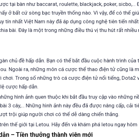
c tại bàn như baccarat, roulette, blackjack, poker, sicbo,… 
ấy ở bất cứ sòng bạc truyền thống nào. Vì vậy, để có thể gi
 uy tín nhất Việt Nam này đã áp dụng công nghệ tiên tiến nhất
hia bài. Đây là một trong những điều thú vị thu hút rất nhiều
gàn chủ đề hấp dẫn. Bạn có thể bắt đầu cuộc hành trình của 
tou. Ngoài ra, những môn cá cược thể thao điện tử cũng là 
 chơi. Trong số những trò cá cược điện tử nổi tiếng, Dota2 
 lệ cược hấp dẫn.
những hình ảnh quen thuộc khi bắt đầu truy cập vào những n
, bài 3 cây,… Những hình ảnh này đều đã được nâng cấp, cải ti
ợt trội giúp người chơi có thể dễ dàng chiến thắng.
 trên thế giới tại Letou. Hãy đến và khám phá letou ngay hôm 
dẫn – Tiền thưởng thành viên mới