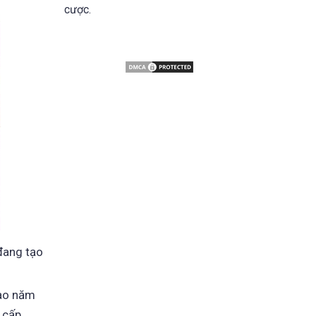
cược.
đang tạo
Vào năm
 cấp.