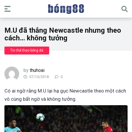
M.U đã thắng Newcastle nhưng theo
cách… không tưởng
Tin thể thao bóng đá
by
thuhoai
07/10/2018
0
Có ai ngờ rằng M.U lại hạ gục Newcastle theo một cách
vô cùng bất ngờ và không tưởng.