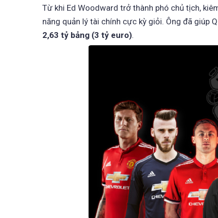
Từ khi Ed Woodward trở thành phó chủ tịch, ki
năng quản lý tài chính cực kỳ giỏi. Ông đã giúp Q
2,63 tỷ bảng (3 tỷ euro)
.