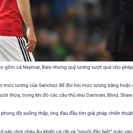
o gồm cả Neymar, Bale nhưng quỹ lương vượt quá cho phép
o mức lương của Sanchez để đòi hỏi mức lương bằng hoặc 
ười thừa, trong khi đó các cầu thủ như Darmian, Blind, Shaw…
phong độ xuống thấp, ông đau đầu tìm giải pháp chiến thuật
 ở sân chơi châu Âu khiến cả clb và “người đặc biệt” mắc vào