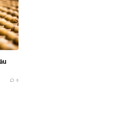
cầu
0