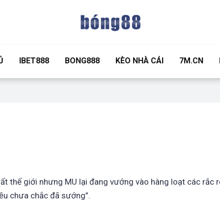
Ủ
IBET888
BONG888
KÈO NHÀ CÁI
7M.CN
t thế giới nhưng MU lại đang vướng vào hàng loạt các rắc rố
iều chưa chắc đã sướng”.