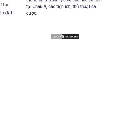
 tài
tại Châu Á, các tiện ích, thủ thuật cá
lb đạt
cược.