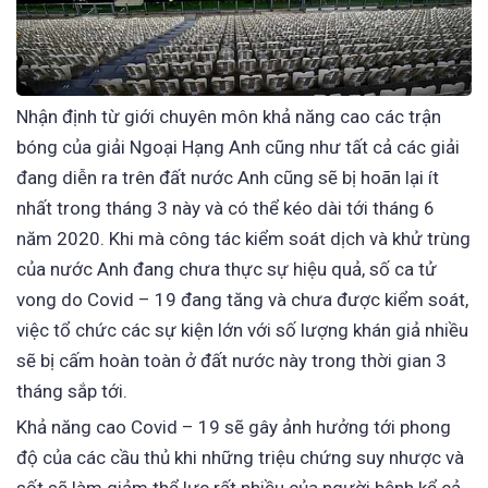
Nhận định từ giới chuyên môn khả năng cao các trận
bóng của giải Ngoại Hạng Anh cũng như tất cả các giải
đang diễn ra trên đất nước Anh cũng sẽ bị hoãn lại ít
nhất trong tháng 3 này và có thể kéo dài tới tháng 6
năm 2020. Khi mà công tác kiểm soát dịch và khử trùng
của nước Anh đang chưa thực sự hiệu quả, số ca tử
vong do Covid – 19 đang tăng và chưa được kiểm soát,
việc tổ chức các sự kiện lớn với số lượng khán giả nhiều
sẽ bị cấm hoàn toàn ở đất nước này trong thời gian 3
tháng sắp tới.
Khả năng cao Covid – 19 sẽ gây ảnh hưởng tới phong
độ của các cầu thủ khi những triệu chứng suy nhược và
sốt sẽ làm giảm thể lực rất nhiều của người bệnh kể cả