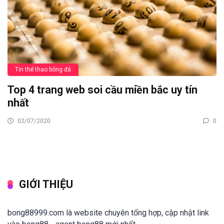
Tin thể thao bóng đá
Top 4 trang web soi cầu miền bắc uy tín
nhất
02/07/2020
0
GIỚI THIỆU
bong88999.com là website chuyên tổng hợp, cập nhật link