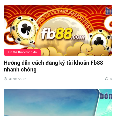
Tin thể thao bóng đá
Hướng dẫn cách đăng ký tài khoản Fb88
nhanh chóng
31/08/2022
0