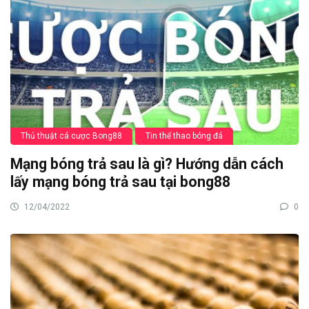
Thủ thuật cá cược Bong88
Tin thể thao bóng đá
Mạng bóng trả sau là gì? Hướng dẫn cách
lấy mạng bóng trả sau tại bong88
12/04/2022
0